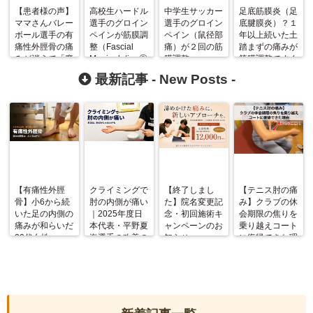
【患者様の声】
高校生ハードル
中学生サッカー
足底筋膜炎（足
ママさんバレー
選手のグロイン
選手のグロイン
底腱膜炎）？１
ボール選手の有
ペインが筋膜調
ペイン（鼠径部
年以上続いた土
痛性外脛骨の痛
整（Fascial
痛）が２回の筋
踏まずの痛みが
みが消えて「魔
ManipulationⓇ
膜調整
筋膜調整ですぐ
法にかかった様
）で改善！
（Fascial
に改善！
最新記事 -
New Posts
-
でした！」
ManipulationⓇ
）で改善！
【有痛性外脛
クライミングで
【終了しまし
【テニス肘の痛
骨】小6から続
肘の内側が痛い
た】院名変更記
み】クラブの休
いた足の内側の
｜2025年度日
念・初回施術キ
会期限の焦りを
痛みが和らいだ
本代表・平野夏
ャンペーンのお
乗り越えコート
20代女性
海選手の改善の
知らせ
に復帰できた理
記録
由