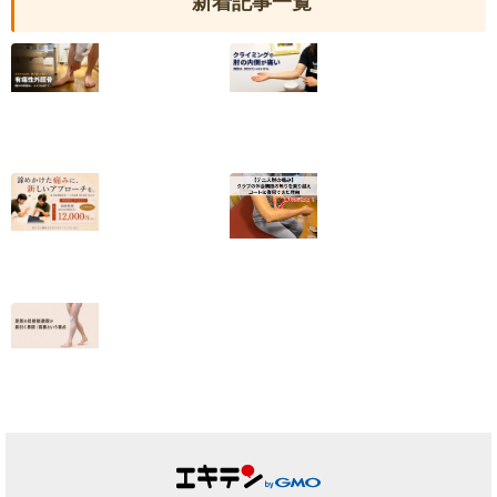
新着記事一覧
【有痛性外脛骨】
クライミングで肘
小6から続いた足
の内側が痛い｜
の内側の痛みが和
2025年度日本代
らいだ20代女性
表・平野夏海選手
の改善の記録
2026.07.10
2026.07.05
【終了しました】
【テニス肘の痛
院名変更記念・初
み】クラブの休会
回施術キャンペー
期限の焦りを乗り
ンのお知らせ
越えコートに復帰
できた理由
2026.07.01
2026.06.25
足首の捻挫後遺
症、原因は靭帯だ
けではない｜筋膜
という視点