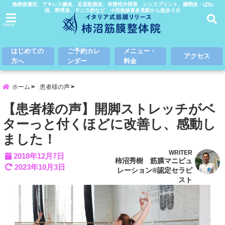
捻挫後遺症、アキレス腱炎、足底筋膜炎、有痛性外脛骨、シンスプリント、腱鞘炎・ばね
指、野球肩、テニス肘など 小田急線喜多見駅から徒歩２分
menu
はじめての
ご予約カレ
メニュー・
アクセス
方へ
ンダー
料金
ホーム
患者様の声
【患者様の声】開脚ストレッチがベ
ターっと付くほどに改善し、感動し
ました！
WRITER
2018年12月7日
柿沼秀樹 筋膜マニピュ
2023年10月3日
レーション®認定セラピ
スト