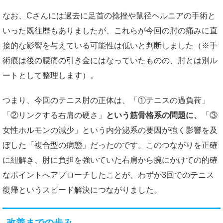
なお、Cさんには過去に足首の捻挫や鼠径ヘルニアの手術と
いった既往歴もありましたが、これらが今回の肘の痛みに直
接的な影響を与えている可能性は低いと判断しました（※手
術痕は後の腰痛の引き金にはなっていたものの、肘とは別ル
ートとして整理します）。
つまり、今回のテニス肘の正体は、「①テニスの過負荷」
「②リンクする右肩の硬さ」
という筋骨格系の問題に、
「③
女性ホルモンの減少」という内分泌系の要因が強く影響を及
ぼした「複合型の病態」だったのです。このつながりを正確
に紐解き、肘に負担を強いていた右肩から腕にかけての的確
なポイントへアプローチしたことが、わずか3回でのテニス
復帰というスピード解決につながりました。
改善までの歩み