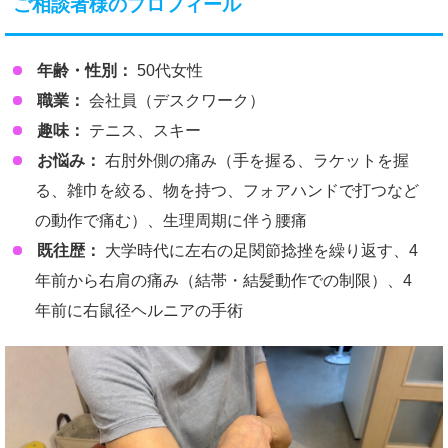
ご相談者様のプロフィール
年齢・性別：
50代女性
職業：
会社員（デスクワーク）
趣味：
テニス、スキー
お悩み：
右肘外側の痛み（手を握る、ラケットを握
る、雑巾を絞る、物を持つ、フォアハンドで打つなど
の動作で痛む）、生理周期に伴う腰痛
既往歴：
大学時代に左右の足関節捻挫を繰り返す、4
年前から右肩の痛み（結帯・結髪動作での制限）、4
年前に右鼠径ヘルニアの手術