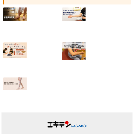
【有痛性外脛骨】
クライミングで肘
小6から続いた足
の内側が痛い｜
の内側の痛みが和
2025年度日本代
らいだ20代女性
表・平野夏海選手
の改善の記録
2026.07.10
2026.07.05
【終了しました】
【テニス肘の痛
院名変更記念・初
み】クラブの休会
回施術キャンペー
期限の焦りを乗り
ンのお知らせ
越えコートに復帰
できた理由
2026.07.01
2026.06.25
足首の捻挫後遺
症、原因は靭帯だ
けではない｜筋膜
という視点
2026.06.23