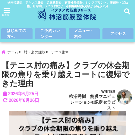
捻挫後遺症、アキレス腱炎、足底筋膜炎、有痛性外脛骨、シンスプリント、腱鞘炎・ばね
指、野球肩、テニス肘など 小田急線喜多見駅から徒歩２分
menu
はじめての
ご予約カレ
メニュー・
アクセス
方へ
ンダー
料金
ホーム
肘・肩の症状
テニス肘
【テニス肘の痛み】クラブの休会期
限の焦りを乗り越えコートに復帰で
きた理由
WRITER
2026年6月25日
柿沼秀樹 筋膜マニピュ
2026年6月26日
レーション®認定セラピ
スト