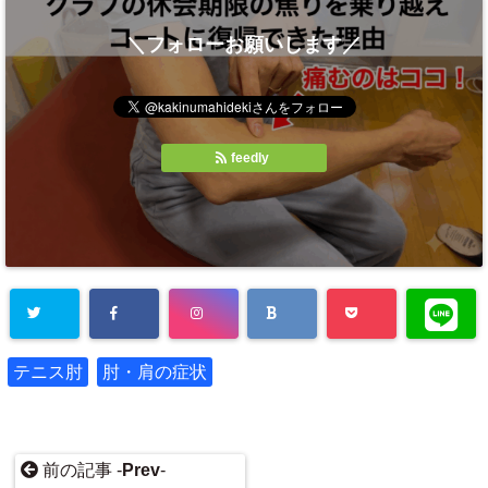
＼フォローお願いします／
feedly
テニス肘
肘・肩の症状
前の記事 -
Prev
-