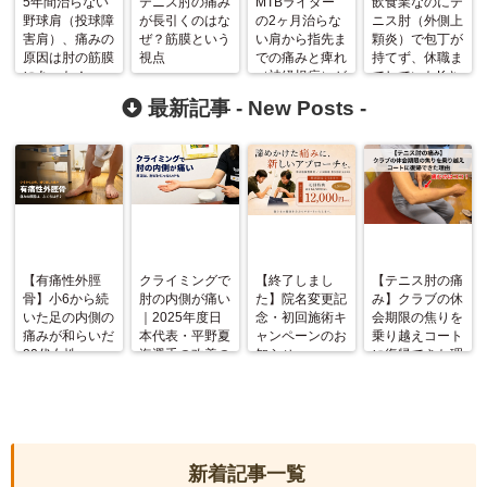
5年間治らない
テニス肘の痛み
MTBライダー
飲食業なのにテ
野球肩（投球障
が長引くのはな
の2ヶ月治らな
ニス肘（外側上
害肩）、痛みの
ぜ？筋膜という
い肩から指先ま
顆炎）で包丁が
原因は肘の筋膜
視点
での痛みと痺れ
持てず、休職ま
にあった！
（神経根症）が
でしていたKさ
筋膜調整で改
ん（40代男
最新記事 -
New Posts
-
善⁉︎
性）の改善例
【有痛性外脛
クライミングで
【終了しまし
【テニス肘の痛
骨】小6から続
肘の内側が痛い
た】院名変更記
み】クラブの休
いた足の内側の
｜2025年度日
念・初回施術キ
会期限の焦りを
痛みが和らいだ
本代表・平野夏
ャンペーンのお
乗り越えコート
20代女性
海選手の改善の
知らせ
に復帰できた理
記録
由
新着記事一覧