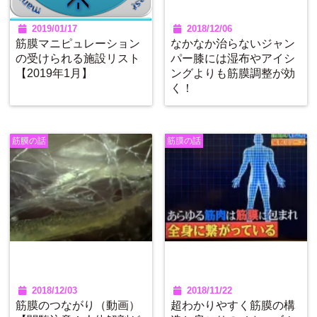
2019/01/17
2018/12/06
筋膜マニピュレーション
なかなか治らないジャン
の受けられる施設リスト
パー膝には湿布やアイシ
【2019年1月】
ングよりも筋膜調整が効
く！
筋膜の話
筋膜の話
2018/12/03
2018/11/22
筋膜のつながり（動画）
超わかりやすく筋膜の構