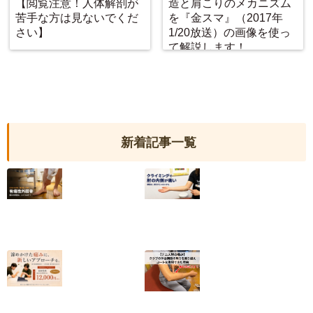
【閲覧注意！人体解剖が
造と肩こりのメカニズム
苦手な方は見ないでくだ
を『金スマ』（2017年
さい】
1/20放送）の画像を使っ
て解説します！
新着記事一覧
【有痛性外脛骨】
クライミングで肘
小6から続いた足
の内側が痛い｜
の内側の痛みが和
2025年度日本代
らいだ20代女性
表・平野夏海選手
の改善の記録
2026.07.10
2026.07.05