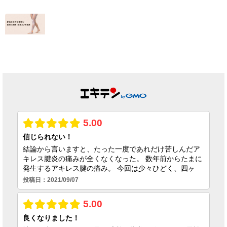
【終了しました】
【テニス肘の痛
院名変更記念・初
み】クラブの休会
回施術キャンペー
期限の焦りを乗り
ンのお知らせ
越えコートに復帰
できた理由
2026.07.01
2026.06.25
足首の捻挫後遺
症、原因は靭帯だ
けではない｜筋膜
という視点
2026.06.23