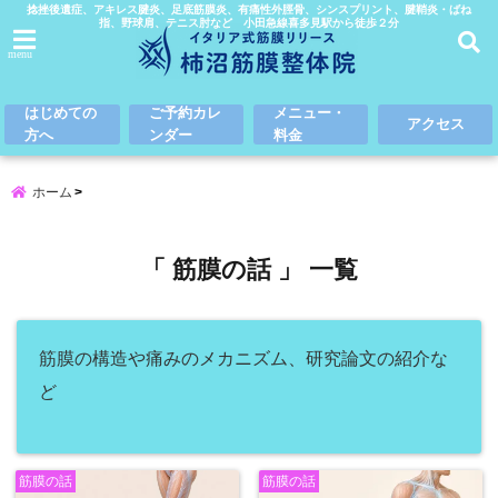
捻挫後遺症、アキレス腱炎、足底筋膜炎、有痛性外脛骨、シンスプリント、腱鞘炎・ばね
指、野球肩、テニス肘など 小田急線喜多見駅から徒歩２分
menu
はじめての
ご予約カレ
メニュー・
アクセス
方へ
ンダー
料金
ホーム
「 筋膜の話 」 一覧
筋膜の構造や痛みのメカニズム、研究論文の紹介な
ど
筋膜の話
筋膜の話