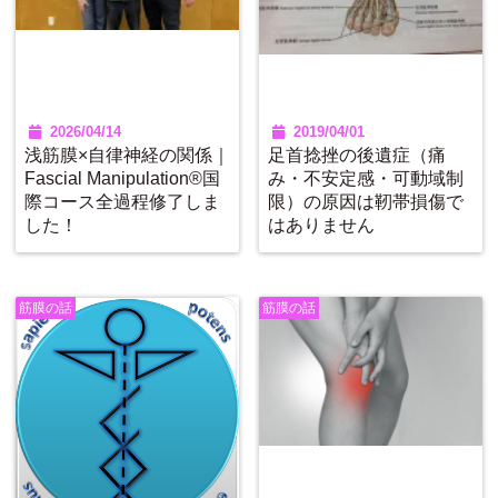
2026/04/14
2019/04/01
浅筋膜×自律神経の関係｜
足首捻挫の後遺症（痛
Fascial Manipulation®国
み・不安定感・可動域制
際コース全過程修了しま
限）の原因は靭帯損傷で
した！
はありません
筋膜の話
筋膜の話