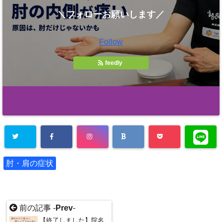
＼フォローお願いします／
Follow
feedly
肘・肩の症状
前の記事 -
Prev
-
【終了しました】院名