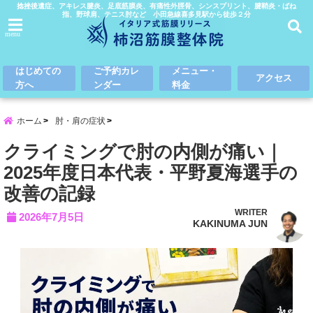
捻挫後遺症、アキレス腱炎、足底筋膜炎、有痛性外脛骨、シンスプリント、腱鞘炎・ばね
指、野球肩、テニス肘など 小田急線喜多見駅から徒歩２分
menu
はじめての
ご予約カレ
メニュー・
アクセス
方へ
ンダー
料金
ホーム
肘・肩の症状
クライミングで肘の内側が痛い｜
2025年度日本代表・平野夏海選手の
改善の記録
WRITER
2026年7月5日
KAKINUMA JUN