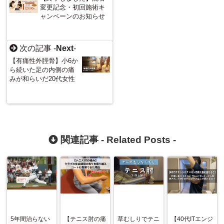
変更記念・初回施術キ
ャンペーンのお知らせ
次の記事 -
Next
-
【有痛性外脛骨】小6か
ら続いた足の内側の痛
みが和らいだ20代女性
関連記事 -
Related Posts
-
5年間治らない
【テニス肘の痛
草むしりでテニ
【40代ITエンジ