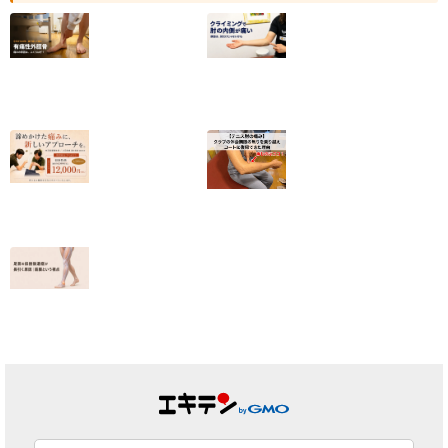
【有痛性外脛骨】
クライミングで肘
小6から続いた足
の内側が痛い｜
の内側の痛みが和
2025年度日本代
らいだ20代女性
表・平野夏海選手
の改善の記録
2026.07.10
2026.07.05
【終了しました】
【テニス肘の痛
院名変更記念・初
み】クラブの休会
回施術キャンペー
期限の焦りを乗り
ンのお知らせ
越えコートに復帰
できた理由
2026.07.01
2026.06.25
足首の捻挫後遺
症、原因は靭帯だ
けではない｜筋膜
という視点
2026.06.23