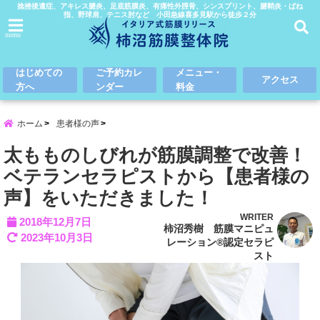
捻挫後遺症、アキレス腱炎、足底筋膜炎、有痛性外脛骨、シンスプリント、腱鞘炎・ばね
指、野球肩、テニス肘など 小田急線喜多見駅から徒歩２分
menu
はじめての
ご予約カレ
メニュー・
アクセス
方へ
ンダー
料金
ホーム
患者様の声
太もものしびれが筋膜調整で改善！
ベテランセラピストから【患者様の
声】をいただきました！
WRITER
2018年12月7日
柿沼秀樹 筋膜マニピュ
2023年10月3日
レーション®認定セラピ
スト