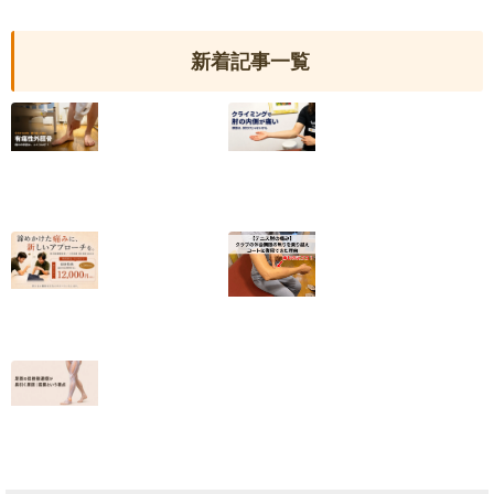
新着記事一覧
【有痛性外脛骨】
クライミングで肘
小6から続いた足
の内側が痛い｜
の内側の痛みが和
2025年度日本代
らいだ20代女性
表・平野夏海選手
の改善の記録
2026.07.10
2026.07.05
【終了しました】
【テニス肘の痛
院名変更記念・初
み】クラブの休会
回施術キャンペー
期限の焦りを乗り
ンのお知らせ
越えコートに復帰
できた理由
2026.07.01
2026.06.25
足首の捻挫後遺