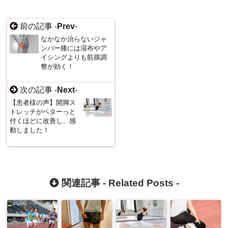
前の記事 -
Prev
-
なかなか治らないジャ
ンパー膝には湿布やア
イシングよりも筋膜調
整が効く！
次の記事 -
Next
-
【患者様の声】開脚ス
トレッチがベターっと
付くほどに改善し、感
動しました！
関連記事 -
Related Posts
-