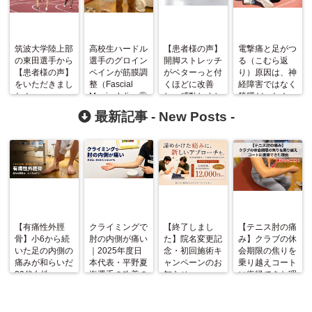
筑波大学陸上部
高校生ハードル
【患者様の声】
電撃痛と足がつ
の東田選手から
選手のグロイン
開脚ストレッチ
る（こむら返
【患者様の声】
ペインが筋膜調
がベターっと付
り）原因は、神
をいただきまし
整（Fascial
くほどに改善
経障害ではなく
た！
ManipulationⓇ
し、感動しまし
筋膜だった！
）で改善！
た！
最新記事 -
New Posts
-
【有痛性外脛
クライミングで
【終了しまし
【テニス肘の痛
骨】小6から続
肘の内側が痛い
た】院名変更記
み】クラブの休
いた足の内側の
｜2025年度日
念・初回施術キ
会期限の焦りを
痛みが和らいだ
本代表・平野夏
ャンペーンのお
乗り越えコート
20代女性
海選手の改善の
知らせ
に復帰できた理
記録
由