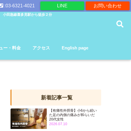
:03-6321-4021
LINE
お問い合わせ
 小田急線喜多見駅から徒歩２分
ュー・料金
アクセス
English page
新着記事一覧
【有痛性外脛骨】小6から続い
た足の内側の痛みが和らいだ
20代女性
2026.07.10