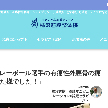
底筋膜炎、有痛性外脛骨、シンスプリント、腱鞘炎・ばね指、野球肩、テニス肘など
治療コンセプト
セラピスト紹介
患者様の声
メニ
レーボール選手の有痛性外脛骨の痛
た様でした！」
WRITER
柿沼秀樹 筋膜マニピュ
レーション®認定セラピ
スト