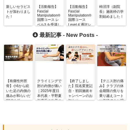
新しいセラピス
【活動報告】
【活動報告】
柿沼淳（副院
Fascial
Fascial
トが加わりまし
長）施術枠の学
Manipulation®
Manipulation®
た！
割始めました！
国際コース レ
国際コース
ベル3 を受講し
Level 4 通訳レ
て：筋膜と内部
ポート
最新記事 -
New Posts
-
機能障害へのア
プローチ
【有痛性外脛
クライミングで
【終了しまし
【テニス肘の痛
骨】小6から続
肘の内側が痛い
た】院名変更記
み】クラブの休
いた足の内側の
｜2025年度日
念・初回施術キ
会期限の焦りを
痛みが和らいだ
本代表・平野夏
ャンペーンのお
乗り越えコート
20代女性
海選手の改善の
知らせ
に復帰できた理
記録
由