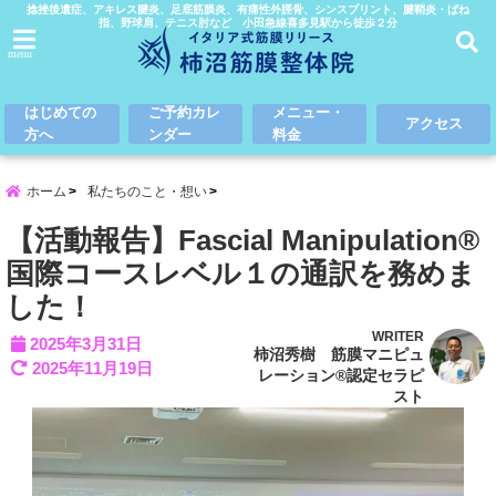
捻挫後遺症、アキレス腱炎、足底筋膜炎、有痛性外脛骨、シンスプリント、腱鞘炎・ばね
指、野球肩、テニス肘など 小田急線喜多見駅から徒歩２分
menu
はじめての
ご予約カレ
メニュー・
アクセス
方へ
ンダー
料金
ホーム
私たちのこと・想い
【活動報告】Fascial Manipulation®
国際コースレベル１の通訳を務めま
した！
WRITER
2025年3月31日
柿沼秀樹 筋膜マニピュ
2025年11月19日
レーション®認定セラピ
スト