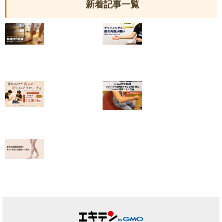
新着記事一覧
【有痛性外脛骨】
クライミングで肘
小6から続いた足
の内側が痛い｜
の内側の痛みが和
2025年度日本代
らいだ20代女性
表・平野夏海選手
の改善の記録
2026.07.10
2026.07.05
【終了しました】
【テニス肘の痛
院名変更記念・初
み】クラブの休会
回施術キャンペー
期限の焦りを乗り
ンのお知らせ
越えコートに復帰
できた理由
2026.07.01
2026.06.25
足首の捻挫後遺
症、原因は靭帯だ
けではない｜筋膜
という視点