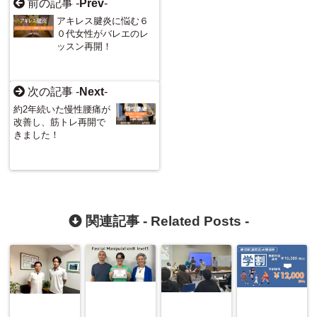
前の記事 -
Prev
-
アキレス腱炎に悩む６
０代女性がバレエのレ
ッスン再開！
次の記事 -
Next
-
約2年続いた慢性腰痛が
改善し、筋トレ再開で
きました！
関連記事 -
Related Posts
-