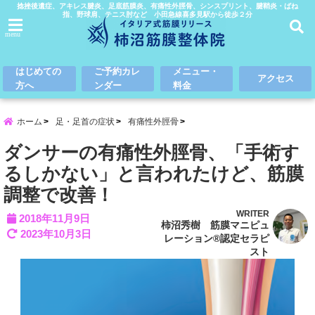
捻挫後遺症、アキレス腱炎、足底筋膜炎、有痛性外脛骨、シンスプリント、腱鞘炎・ばね
指、野球肩、テニス肘など 小田急線喜多見駅から徒歩２分
menu
はじめての
ご予約カレ
メニュー・
アクセス
方へ
ンダー
料金
ホーム
足・足首の症状
有痛性外脛骨
ダンサーの有痛性外脛骨、「手術す
るしかない」と言われたけど、筋膜
調整で改善！
WRITER
2018年11月9日
柿沼秀樹 筋膜マニピュ
2023年10月3日
レーション®認定セラピ
スト