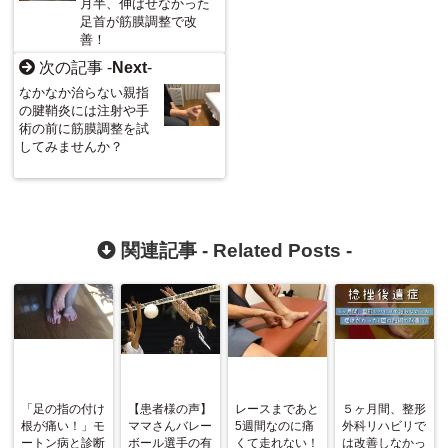
月半、伸ばせなかった
足首が筋膜調整で改
善！
次の記事 -
Next
-
なかなか治らない親指
の腱鞘炎には注射や手
術の前に筋膜調整を試
してみませんか？
関連記事 -
Related Posts
-
「足の指の付け
【患者様の声】
レースまであと
５ヶ月間、整形
根が痛い！」モ
ママさんバレー
5週間なのに痛
外科リハビリで
ートン病と診断
ボール選手の有
くて走れない！
は改善しなかっ