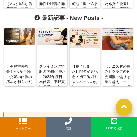
された痛みが筋
痛性外脛骨の痛
窮地に追い込ま
た捻挫の後遺症
膜調整で改善！
みが消えて「魔
れたマラソンラ
が２回の筋膜調
法にかかった様
ンナーのアキレ
整で改善！高校
最新記事 -
New Posts
-
でした！」
ス腱炎は治るの
生短距離（１０
か？
０，２００m）
選手
【有痛性外脛
クライミングで
【終了しまし
【テニス肘の痛
骨】小6から続
肘の内側が痛い
た】院名変更記
み】クラブの休
いた足の内側の
｜2025年度日
念・初回施術キ
会期限の焦りを
痛みが和らいだ
本代表・平野夏
ャンペーンのお
乗り越えコート
20代女性
海選手の改善の
知らせ
に復帰できた理
記録
由
新着記事一覧
ネット予約
LINE
電話
LINEで相談