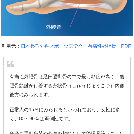
引用元：
日本整形外科スポーツ医学会「有痛性外脛骨」PDF
有痛性外脛骨は足部過剰骨の中で最も頻度が高く、後
脛骨筋腱が付着する舟状骨（しゅうじょうこつ）内側
後方にみられます。
正常人の15％にみられるといわれており、女性に多
く、80～90％は両側性です。
急激な運動負荷や外傷を契機として後脛骨筋（こうけ