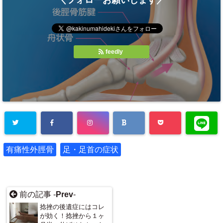
feedly
有痛性外脛骨
足・足首の症状
前の記事 -
Prev
-
捻挫の後遺症にはコレ
が効く！捻挫から１ヶ