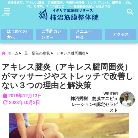
捻挫後遺症、アキレス腱炎、足底筋膜炎、有痛性外脛骨、シンスプリント、腱鞘炎・ばね
指、野球肩、テニス肘など 小田急線喜多見駅から徒歩２分
menu
はじめての
ご予約カレ
メニュー・
アクセス
方へ
ンダー
料金
ホーム
足・足首の症状
アキレス腱周囲炎
アキレス腱炎（アキレス腱周囲炎）
がマッサージやストレッチで改善し
ない３つの理由と解決策
WRITER
2018年12月13日
柿沼秀樹 筋膜マニピュ
2023年10月3日
レーション®認定セラピ
スト