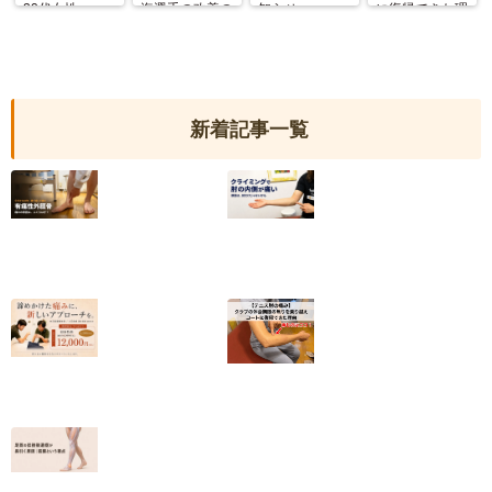
20代女性
海選手の改善の
知らせ
に復帰できた理
記録
由
新着記事一覧
【有痛性外脛骨】
クライミングで肘
小6から続いた足
の内側が痛い｜
の内側の痛みが和
2025年度日本代
らいだ20代女性
表・平野夏海選手
の改善の記録
2026.07.10
2026.07.05
【終了しました】
【テニス肘の痛
院名変更記念・初
み】クラブの休会
回施術キャンペー
期限の焦りを乗り
ンのお知らせ
越えコートに復帰