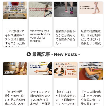
Won’t you try a
【30代男性×ア
有痛性外脛骨が
足首の捻挫後遺
new method for
キレス腱痛×バ
なかなか治らく
症、原因は靭帯
your plantar
スケ復帰】階段
てお悩みのあな
だけではない｜
fasciitis?
すら辛かった痛
たへ
筋膜という視点
みの原因は「意
外な場所」に？
最新記事 -
New Posts
-
再発を繰り返す
痛みを克服した
軌跡
【有痛性外脛
クライミングで
【終了しまし
【テニス肘の痛
骨】小6から続
肘の内側が痛い
た】院名変更記
み】クラブの休
いた足の内側の
｜2025年度日
念・初回施術キ
会期限の焦りを
痛みが和らいだ
本代表・平野夏
ャンペーンのお
乗り越えコート