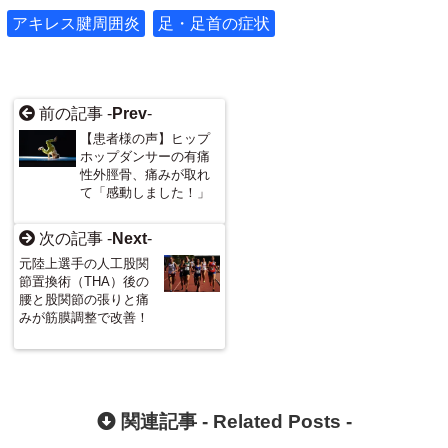
アキレス腱周囲炎
足・足首の症状
前の記事 -
Prev
-
【患者様の声】ヒップ
ホップダンサーの有痛
性外脛骨、痛みが取れ
て「感動しました！」
次の記事 -
Next
-
元陸上選手の人工股関
節置換術（THA）後の
腰と股関節の張りと痛
みが筋膜調整で改善！
関連記事 -
Related Posts
-