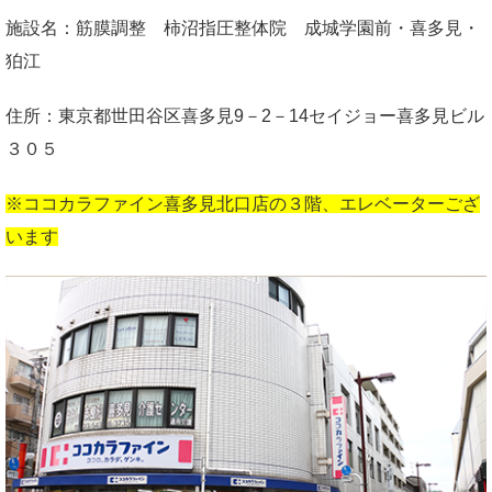
施設名：筋膜調整 柿沼指圧整体院 成城学園前・喜多見・
狛江
住所：東京都世田谷区喜多見9－2－14セイジョー喜多見ビル
３０５
※ココカラファイン喜多見北口店の３階、エレベーターござ
います