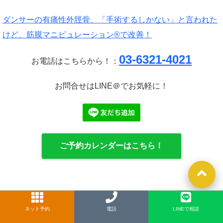
ダンサーの有痛性外脛骨、「手術するしかない」と言われた
けど、筋膜マニピュレーション®で改善！
03-6321-4021
お電話はこちらから！：
お問合せはLINE＠でお気軽に！
ご予約カレンダーはこちら！
ネット予約
LINE
電話
LINEで相談