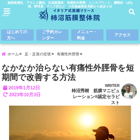
捻挫後遺症、アキレス腱炎、足底筋膜炎、有痛性外脛骨、シンスプリント、腱鞘炎・ばね
指、野球肩、テニス肘など 小田急線喜多見駅から徒歩２分
menu
はじめての
ご予約カレ
メニュー・
アクセス
方へ
ンダー
料金
ホーム
足・足首の症状
有痛性外脛骨
なかなか治らない有痛性外脛骨を短
期間で改善する方法
WRITER
2019年1月12日
柿沼秀樹 筋膜マニピュ
2023年10月3日
レーション®認定セラピ
スト