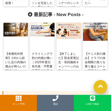
改善！
ソンを完走した
ンナーのシンス
たへ
ら、悪化してし
プリントが改
まったランナー
善！
最新記事 -
New Posts
-
（50代男性）
の症例
【有痛性外脛
クライミングで
【終了しまし
【テニス肘の痛
骨】小6から続
肘の内側が痛い
た】院名変更記
み】クラブの休
いた足の内側の
｜2025年度日
念・初回施術キ
会期限の焦りを
痛みが和らいだ
本代表・平野夏
ャンペーンのお
乗り越えコート
20代女性
海選手の改善の
知らせ
に復帰できた理
記録
由
新着記事一覧
ネット予約
LINE
電話
LINEで相談