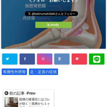
feedly
有痛性外脛骨
足・足首の症状
前の記事 -
Prev
-
捻挫の後遺症にはコレ
が効く！捻挫から１ヶ