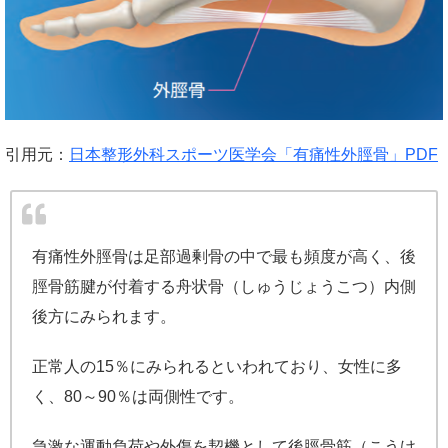
引用元：
日本整形外科スポーツ医学会「有痛性外脛骨」PDF
有痛性外脛骨は足部過剰骨の中で最も頻度が高く、後
脛骨筋腱が付着する舟状骨（しゅうじょうこつ）内側
後方にみられます。
正常人の15％にみられるといわれており、女性に多
く、80～90％は両側性です。
急激な運動負荷や外傷を契機として後脛骨筋（こうけ