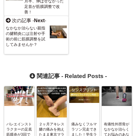
月半、伸ばせなかった
足首が筋膜調整で改
善！
次の記事 -
Next
-
なかなか治らない親指
の腱鞘炎には注射や手
術の前に筋膜調整を試
してみませんか？
関連記事 -
Related Posts
-
バレエインスト
２ヶ月アキレス
痛みなくフルマ
有痛性外脛骨が
ラクターの足底
腱の痛みを抱え
ラソン完走でき
なかなか治らく
筋膜炎が3回で
たまま東京マラ
ました！学生ラ
てお悩みのあな