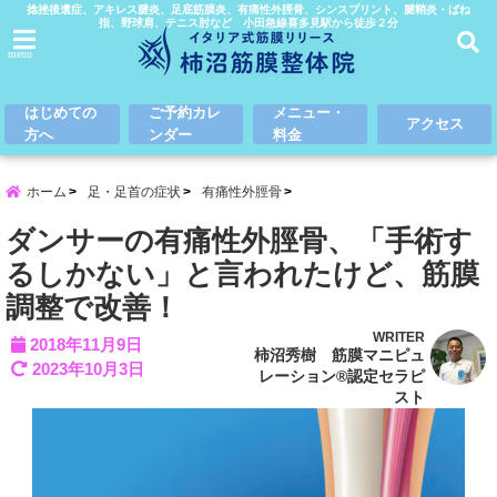
捻挫後遺症、アキレス腱炎、足底筋膜炎、有痛性外脛骨、シンスプリント、腱鞘炎・ばね
指、野球肩、テニス肘など 小田急線喜多見駅から徒歩２分
menu
はじめての
ご予約カレ
メニュー・
アクセス
方へ
ンダー
料金
ホーム
足・足首の症状
有痛性外脛骨
ダンサーの有痛性外脛骨、「手術す
るしかない」と言われたけど、筋膜
調整で改善！
WRITER
2018年11月9日
柿沼秀樹 筋膜マニピュ
2023年10月3日
レーション®認定セラピ
スト