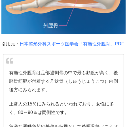
引用元：
日本整形外科スポーツ医学会「有痛性外脛骨」PDF
有痛性外脛骨は足部過剰骨の中で最も頻度が高く、後
脛骨筋腱が付着する舟状骨（しゅうじょうこつ）内側
後方にみられます。
正常人の15％にみられるといわれており、女性に多
く、80～90％は両側性です。
急激な運動負荷や外傷を契機として後脛骨筋（こうけ