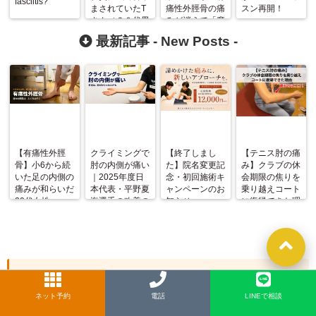
fasciitis?
まされていたT
痛性外脛骨の痛
スン再開！
さん（６０代男
みが消えて「魔
性）が３回の筋
法にかかった様
最新記事 -
New Posts
-
膜調整
でした！」
（Fascial
Manipulation®
）で改善！
【有痛性外脛
クライミングで
【終了しまし
【テニス肘の痛
骨】小6から続
肘の内側が痛い
た】院名変更記
み】クラブの休
いた足の内側の
｜2025年度日
念・初回施術キ
会期限の焦りを
痛みが和らいだ
本代表・平野夏
ャンペーンのお
乗り越えコート
20代女性
海選手の改善の
知らせ
に復帰できた理
記録
由
新着記事一覧
ネット予約
LINE
電話
LINEで相談