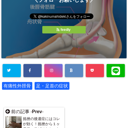
feedly
有痛性外脛骨
足・足首の症状
前の記事 -
Prev
-
捻挫の後遺症にはコレ
が効く！捻挫から１ヶ