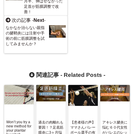
月半、伸ばせなかった
足首が筋膜調整で改
善！
次の記事 -
Next
-
なかなか治らない親指
の腱鞘炎には注射や手
術の前に筋膜調整を試
してみませんか？
関連記事 -
Related Posts
-
Won’t you try a
過去の肉離れも
【患者様の声】
アキレス腱炎に
new method for
要因！？足底筋
ママさんバレー
悩む６０代女性
your plantar
膜炎に3ヶ月悩
ボール選手の有
がバレエのレッ