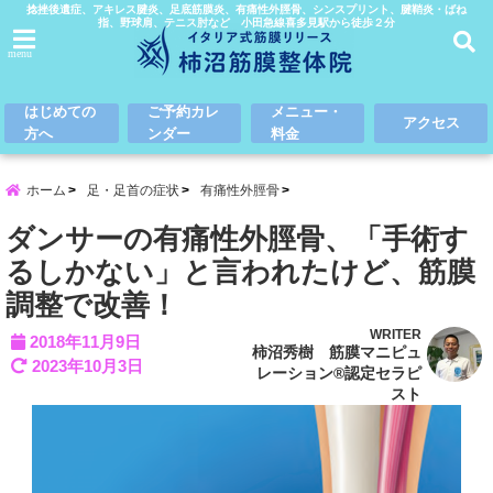
捻挫後遺症、アキレス腱炎、足底筋膜炎、有痛性外脛骨、シンスプリント、腱鞘炎・ばね
指、野球肩、テニス肘など 小田急線喜多見駅から徒歩２分
menu
はじめての
ご予約カレ
メニュー・
アクセス
方へ
ンダー
料金
ホーム
足・足首の症状
有痛性外脛骨
ダンサーの有痛性外脛骨、「手術す
るしかない」と言われたけど、筋膜
調整で改善！
WRITER
2018年11月9日
柿沼秀樹 筋膜マニピュ
2023年10月3日
レーション®認定セラピ
スト