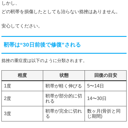
しかし、
どの靭帯を損傷したとしても治らない捻挫はありません。
安心してください。
靭帯は“30日前後で修復”される
捻挫の重症度は以下のように分類されます。
程度
状態
回復の目安
1度
靭帯が軽く伸びる
5〜14日
靭帯が部分的に切
2度
14〜30日
れる
靭帯が完全に切れ
数ヶ月(骨折と同
3度
る
じ期間)