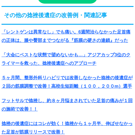
その他の捻挫後遺症の改善例・関連記事
「レントゲンは異常なし」でも痛い。6週間治らなかった足首痛
の正体は、膝や臀部までつながる『筋膜の硬さの連鎖』だった
「大会にベストな状態で望めないかも…」アジアカップ3位のク
ライマーを救った、捻挫後遺症へのアプローチ
５ヶ月間、整形外科リハビリでは改善しなかった捻挫の後遺症が
２回の筋膜調整で改善！高校生短距離（１００，２００m）選手
フットサルで捻挫し、約８ヶ月悩まされていた足首の痛みが１回
の施術で改善！！
捻挫の後遺症にはコレが効く！捻挫から１ヶ月半、伸ばせなかっ
た足首が筋膜リリースで改善！