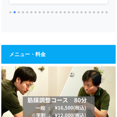
心にモロモロ治療をしていただきました。治療は
少々痛みが強い箇所もあり翌日も痛みは残りました
が、３日後にはスッキリ！その後、週３〜４日ジム
で走っても左足も指にも痛みは出なくなりました！
数年前も整形外科で異常なし！と診断された「右手
の腱鞘炎＆バネ指」を治していただいたので、身体
に痛みが出たら先生に診ていただくことにしていま
す。先生のゴッドハンドにこの度も感謝です。
メニュー・料金