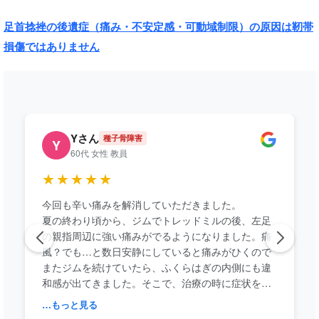
足首捻挫の後遺症（痛み・不安定感・可動域制限）の原因は靭帯
損傷ではありません
Yさん
種子骨障害
Y
60代 女性 教員
★★★★★
今回も辛い痛みを解消していただきました。
夏の終わり頃から、ジムでトレッドミルの後、左足
の親指周辺に強い痛みがでるようになりました。痛
風？でも…と数日安静にしていると痛みがひくので
またジムを続けていたら、ふくらはぎの内側にも違
和感が出てきました。そこで、治療の時に症状を伝
えると、種子骨障害！と聞き慣れない診断名を告げ
…もっと見る
られ、いつものごとく痛みの場所ではなく、足を中