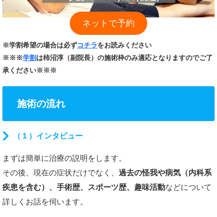
ネットで予約
※学割希望の場合は必ず
コチラ
をお読みください
※※※
学割
は柿沼淳（副院長）の施術枠のみ適応となりますのでご了
承ください※※※
施術の流れ
（１）インタビュー
まずは簡単に治療の説明をします。
その後、現在の症状だけでなく、
過去の怪我や病気（内科系
疾患を含む）、手術歴、スポーツ歴、趣味活動
などについて
詳しくお話を伺います。