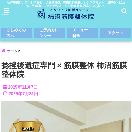
捻挫後遺症、アキレス腱炎、足底筋膜炎、有痛性外脛骨、シンスプリント、腱鞘炎・ばね
指、野球肩、テニス肘など 小田急線喜多見駅から徒歩２分
menu
はじめての
ご予約カレ
メニュー・
アクセス
方へ
ンダー
料金
ホーム
捻挫後遺症専門 × 筋膜整体 柿沼筋膜
整体院
2025年11月7日
2026年7月31日