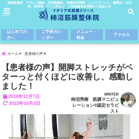
捻挫後遺症、アキレス腱炎、足底筋膜炎、有痛性外脛骨、シンスプリント、腱鞘炎・ばね
指、野球肩、テニス肘など 小田急線喜多見駅から徒歩２分
menu
はじめての
ご予約カレ
メニュー・
アクセス
方へ
ンダー
料金
ホーム
患者様の声
【患者様の声】開脚ストレッチがベ
ターっと付くほどに改善し、感動し
ました！
WRITER
2018年12月7日
柿沼秀樹 筋膜マニピュ
2023年10月3日
レーション®認定セラピ
スト