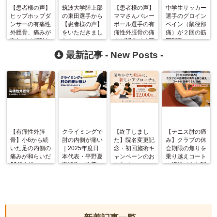
【患者様の声】
筑波大学陸上部
【患者様の声】
中学生サッカー
ヒップホップダ
の東田選手から
ママさんバレー
選手のグロイン
ンサーの有痛性
【患者様の声】
ボール選手の有
ペイン（鼠径部
外脛骨、痛みが
をいただきまし
痛性外脛骨の痛
痛）が２回の筋
取れて「感動し
た！
みが消えて「魔
膜調整
ました！」
法にかかった様
（Fascial
最新記事 -
New Posts
-
でした！」
ManipulationⓇ
）で改善！
【有痛性外脛
クライミングで
【終了しまし
【テニス肘の痛
骨】小6から続
肘の内側が痛い
た】院名変更記
み】クラブの休
いた足の内側の
｜2025年度日
念・初回施術キ
会期限の焦りを
痛みが和らいだ
本代表・平野夏
ャンペーンのお
乗り越えコート
20代女性
海選手の改善の
知らせ
に復帰できた理
記録
由