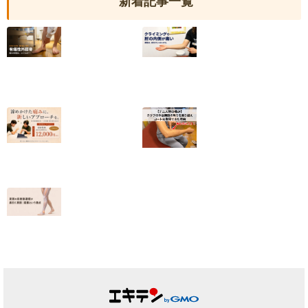
新着記事一覧
【有痛性外脛骨】
クライミングで肘
小6から続いた足
の内側が痛い｜
の内側の痛みが和
2025年度日本代
らいだ20代女性
表・平野夏海選手
の改善の記録
2026.07.10
2026.07.05
【終了しました】
【テニス肘の痛
院名変更記念・初
み】クラブの休会
回施術キャンペー
期限の焦りを乗り
ンのお知らせ
越えコートに復帰
できた理由
2026.07.01
2026.06.25
足首の捻挫後遺
症、原因は靭帯だ
けではない｜筋膜
という視点