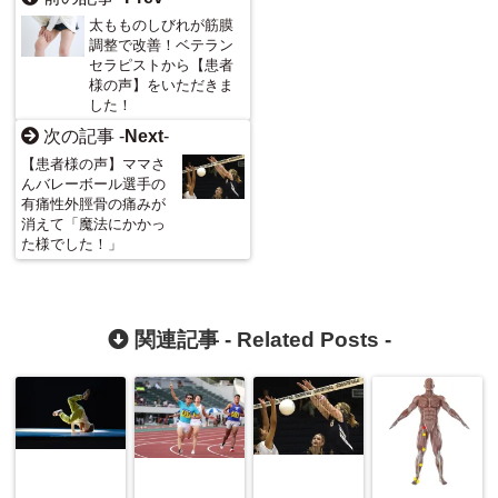
太もものしびれが筋膜
調整で改善！ベテラン
セラピストから【患者
様の声】をいただきま
した！
次の記事 -
Next
-
【患者様の声】ママさ
んバレーボール選手の
有痛性外脛骨の痛みが
消えて「魔法にかかっ
た様でした！」
関連記事 -
Related Posts
-