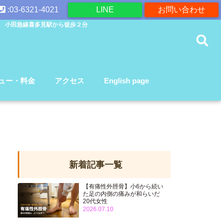
:03-6321-4021
LINE
お問い合わせ
 小田急線喜多見駅から徒歩２分
ュー・料金
アクセス
English page
新着記事一覧
【有痛性外脛骨】小6から続い
た足の内側の痛みが和らいだ
20代女性
2026.07.10