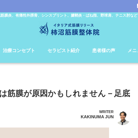
底筋膜炎、有痛性外脛骨、シンスプリント、腱鞘炎・ばね指、野球肩、テニス肘など
治療コンセプト
セラピスト紹介
患者様の声
メニ
は筋膜が原因かもしれません－足底
WRITER
KAKINUMA JUN