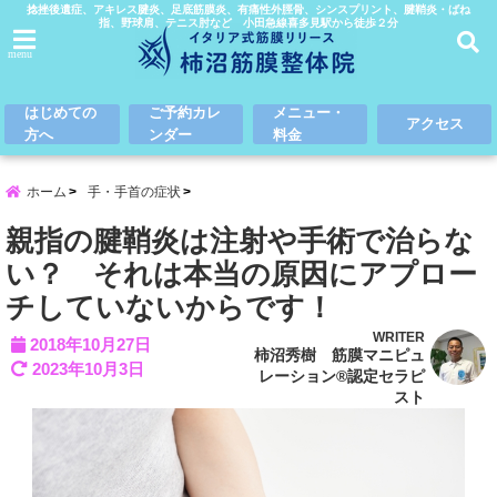
捻挫後遺症、アキレス腱炎、足底筋膜炎、有痛性外脛骨、シンスプリント、腱鞘炎・ばね
指、野球肩、テニス肘など 小田急線喜多見駅から徒歩２分
menu
はじめての
ご予約カレ
メニュー・
アクセス
方へ
ンダー
料金
ホーム
手・手首の症状
親指の腱鞘炎は注射や手術で治らな
い？ それは本当の原因にアプロー
チしていないからです！
WRITER
2018年10月27日
柿沼秀樹 筋膜マニピュ
2023年10月3日
レーション®認定セラピ
スト