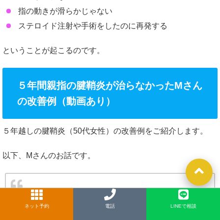
指の動きが滑らかじゃない
ステロイド注射や手術をしたのに再発する
ということが起こるのです。
５年間親指の腱鞘炎が治らなかったMさん
の改善例（動画あり）
５年越しの腱鞘炎（50代女性）の改善例をご紹介します。
以下、Mさんのお話です。
５年ほど前から親指の付け根の辺りが痛むようになり
ネット予約
LINE
電話
LINEで相談