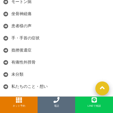
モートン病
坐骨神経痛
患者様の声
手・手首の症状
捻挫後遺症
有痛性外脛骨
未分類
私たちのこと・想い
筋膜の話
ネット予約
LINE
電話
LINEで相談
肘・肩の症状