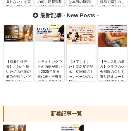
握れない」を克
の前に筋膜調整
は本当の原因に
候群で両手のし
服！大好きなバ
を試してみませ
アプローチして
びれに悩んだ
ドミントンを再
んか？
いないからで
40代女性の改
最新記事 -
New Posts
-
び楽しめるよう
す！
善例
になった理由
【有痛性外脛
クライミングで
【終了しまし
【テニス肘の痛
骨】小6から続
肘の内側が痛い
た】院名変更記
み】クラブの休
いた足の内側の
｜2025年度日
念・初回施術キ
会期限の焦りを
痛みが和らいだ
本代表・平野夏
ャンペーンのお
乗り越えコート
20代女性
海選手の改善の
知らせ
に復帰できた理
記録
由
新着記事一覧