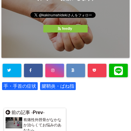
feedly
手・手首の症状
腱鞘炎・ばね指
前の記事 -
Prev
-
有痛性外脛骨がなかな
か治らくてお悩みのあ
なたへ