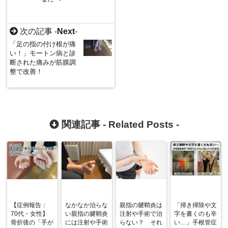
次の記事 -
Next
-
「足の指の付け根が痛
い！」モートン病と診
断された痛みが筋膜調
整で改善！
関連記事 -
Related Posts
-
【症例報告：
なかなか治らな
親指の腱鞘炎は
「掃き掃除や文
70代・女性】
い親指の腱鞘炎
注射や手術で治
字を書くのも辛
骨折後の「手が
には注射や手術
らない？ それ
い…」手根管症