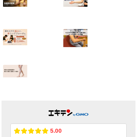
【有痛性外脛骨】
クライミングで肘
小6から続いた足
の内側が痛い｜
の内側の痛みが和
2025年度日本代
らいだ20代女性
表・平野夏海選手
の改善の記録
2026.07.10
2026.07.05
【終了しました】
【テニス肘の痛
院名変更記念・初
み】クラブの休会
回施術キャンペー
期限の焦りを乗り
ンのお知らせ
越えコートに復帰
できた理由
2026.07.01
2026.06.25
足首の捻挫後遺
症、原因は靭帯だ
けではない｜筋膜
という視点
2026.06.23