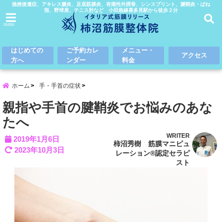
捻挫後遺症、アキレス腱炎、足底筋膜炎、有痛性外脛骨、シンスプリント、腱鞘炎・ばね
指、野球肩、テニス肘など 小田急線喜多見駅から徒歩２分
menu
はじめての
ご予約カレ
メニュー・
アクセス
方へ
ンダー
料金
ホーム
手・手首の症状
親指や手首の腱鞘炎でお悩みのあな
たへ
WRITER
2019年1月6日
柿沼秀樹 筋膜マニピュ
2023年10月3日
レーション®認定セラピ
スト