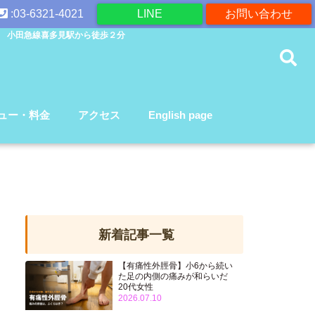
:03-6321-4021
LINE
お問い合わせ
 小田急線喜多見駅から徒歩２分
ュー・料金
アクセス
English page
新着記事一覧
【有痛性外脛骨】小6から続い
た足の内側の痛みが和らいだ
20代女性
2026.07.10