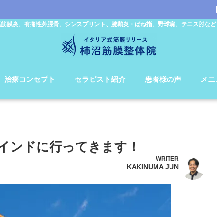
底筋膜炎、有痛性外脛骨、シンスプリント、腱鞘炎・ばね指、野球肩、テニス肘など
治療コンセプト
セラピスト紹介
患者様の声
メニ
インドに行ってきます！
WRITER
KAKINUMA JUN