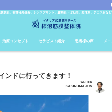
底筋膜炎、有痛性外脛骨、シンスプリント、腱鞘炎・ばね指、野球肩、テニス肘など
治療コンセプト
セラピスト紹介
患者様の声
メニ
インドに行ってきます！
WRITER
KAKINUMA JUN