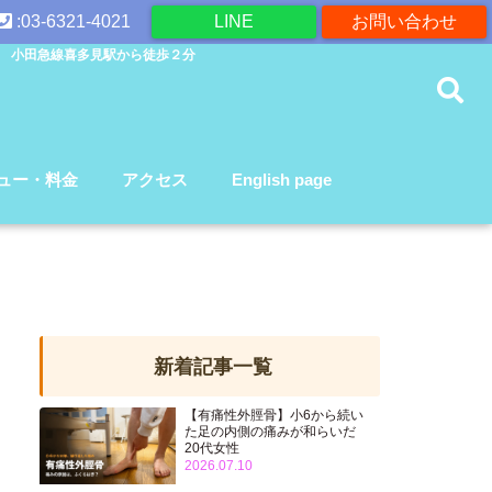
:03-6321-4021
LINE
お問い合わせ
 小田急線喜多見駅から徒歩２分
ュー・料金
アクセス
English page
新着記事一覧
【有痛性外脛骨】小6から続い
た足の内側の痛みが和らいだ
20代女性
2026.07.10