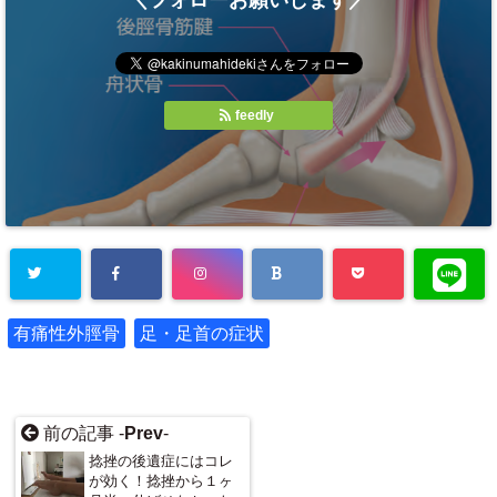
feedly
有痛性外脛骨
足・足首の症状
前の記事 -
Prev
-
捻挫の後遺症にはコレ
が効く！捻挫から１ヶ