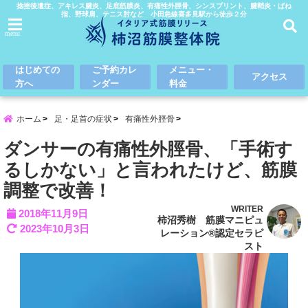
捻挫後遺症、アキレス腱炎、足底筋膜炎、有痛性外脛骨、シンスプリント、腱鞘炎・ばね
指、野球肩、テニス肘など 小田急線喜多見駅から徒歩２分
menu
はじめての
ご予約カレ
メニュー・
アクセス
方へ
ンダー
料金
ホーム
足・足首の症状
有痛性外脛骨
ダンサーの有痛性外脛骨、「手術す
るしかない」と言われたけど、筋膜
調整で改善！
WRITER
2018年11月9日
柿沼秀樹 筋膜マニピュ
2023年10月3日
レーション®認定セラピ
スト