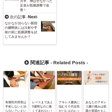
月半、伸ばせなかった
足首が筋膜調整で改
善！
次の記事 -
Next
-
なかなか治らない親指
の腱鞘炎には注射や手
術の前に筋膜調整を試
してみませんか？
関連記事 -
Related Posts
-
有痛性外脛骨は
レースまであと
アキレス腱炎に
あなたのアキレ
手術しないと治
5週間なのに痛
悩む６０代女性
ス腱の痛みは筋
らない？いえい
くて走れない！
がバレエのレッ
膜が原因かもし