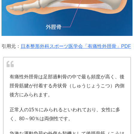
引用元：
日本整形外科スポーツ医学会「有痛性外脛骨」PDF
有痛性外脛骨は足部過剰骨の中で最も頻度が高く、後
脛骨筋腱が付着する舟状骨（しゅうじょうこつ）内側
後方にみられます。
正常人の15％にみられるといわれており、女性に多
く、80～90％は両側性です。
急激な運動負荷や外傷を契機として後脛骨筋（こうけ