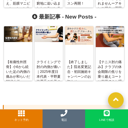
え、筋膜マニピ
窮地に追い込ま
スン再開！
れませんーアキ
ュレーション®
れたマラソンラ
レス腱炎（周囲
で改善できま
ンナーのアキレ
炎）と筋膜の深
最新記事 -
New Posts
-
す！
ス腱炎は治るの
い関係ー
か？
【有痛性外脛
クライミングで
【終了しまし
【テニス肘の痛
骨】小6から続
肘の内側が痛い
た】院名変更記
み】クラブの休
いた足の内側の
｜2025年度日
念・初回施術キ
会期限の焦りを
痛みが和らいだ
本代表・平野夏
ャンペーンのお
乗り越えコート
20代女性
海選手の改善の
知らせ
に復帰できた理
記録
由
新着記事一覧
ネット予約
LINE
電話
LINEで相談