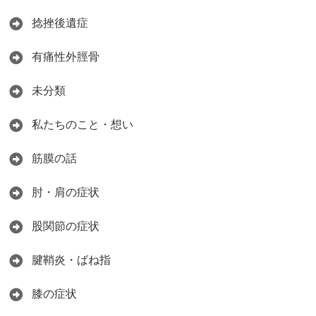
捻挫後遺症
有痛性外脛骨
未分類
私たちのこと・想い
筋膜の話
肘・肩の症状
股関節の症状
腱鞘炎・ばね指
膝の症状