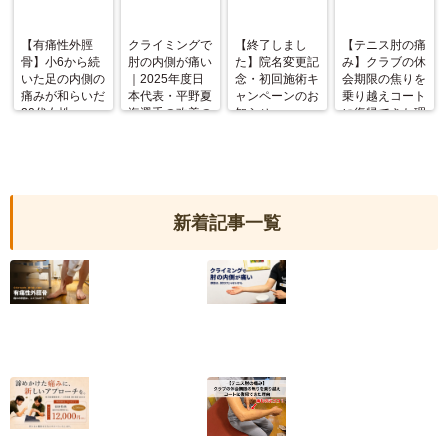
【有痛性外脛
クライミングで
【終了しまし
【テニス肘の痛
骨】小6から続
肘の内側が痛い
た】院名変更記
み】クラブの休
いた足の内側の
｜2025年度日
念・初回施術キ
会期限の焦りを
痛みが和らいだ
本代表・平野夏
ャンペーンのお
乗り越えコート
20代女性
海選手の改善の
知らせ
に復帰できた理
記録
由
新着記事一覧
【有痛性外脛骨】
クライミングで肘
小6から続いた足
の内側が痛い｜
の内側の痛みが和
2025年度日本代
らいだ20代女性
表・平野夏海選手
の改善の記録
2026.07.10