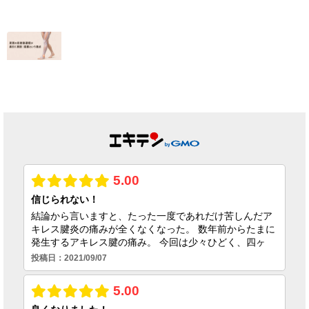
2026.07.05
【終了しました】
【テニス肘の痛
院名変更記念・初
み】クラブの休会
回施術キャンペー
期限の焦りを乗り
ンのお知らせ
越えコートに復帰
できた理由
2026.07.01
2026.06.25
足首の捻挫後遺
症、原因は靭帯だ
けではない｜筋膜
という視点
2026.06.23