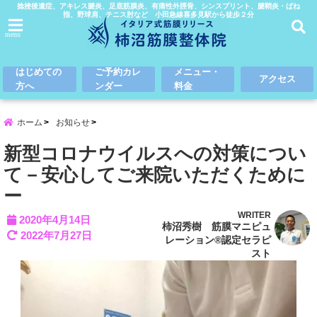
捻挫後遺症、アキレス腱炎、足底筋膜炎、有痛性外脛骨、シンスプリント、腱鞘炎・ばね
指、野球肩、テニス肘など 小田急線喜多見駅から徒歩２分
menu
はじめての
ご予約カレ
メニュー・
アクセス
方へ
ンダー
料金
ホーム
お知らせ
新型コロナウイルスへの対策につい
て－安心してご来院いただくために
ー
WRITER
2020年4月14日
柿沼秀樹 筋膜マニピュ
2022年7月27日
レーション®認定セラピ
スト