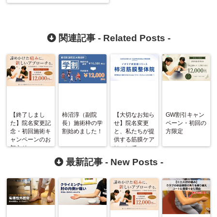
関連記事 -
Related Posts
-
【終了しまし
柿沼淳（副院
【大切なお知ら
GW割引キャン
た】院名変更記
長）施術枠の学
せ】院名変更
ペーン・初回の
念・初回施術キ
割始めました！
と、私たちが提
方限定
ャンペーンのお
供する筋膜ケア
知らせ
について
最新記事 -
New Posts
-