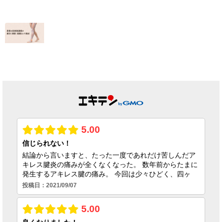
2026.07.05
【終了しました】
【テニス肘の痛
院名変更記念・初
み】クラブの休会
回施術キャンペー
期限の焦りを乗り
ンのお知らせ
越えコートに復帰
できた理由
2026.07.01
2026.06.25
足首の捻挫後遺
症、原因は靭帯だ
けではない｜筋膜
という視点
2026.06.23