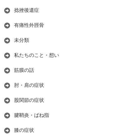
捻挫後遺症
有痛性外脛骨
未分類
私たちのこと・想い
筋膜の話
肘・肩の症状
股関節の症状
腱鞘炎・ばね指
膝の症状