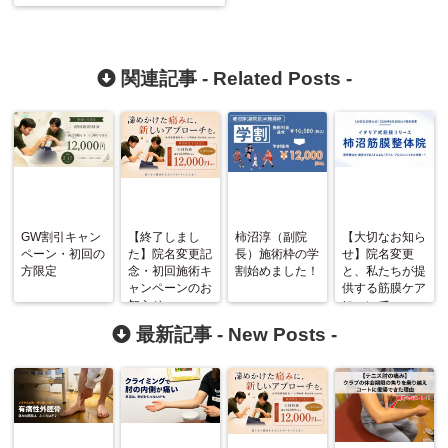
関連記事 -
Related Posts
-
GW割引キャン
【終了しまし
柿沼淳（副院
【大切なお知ら
ペーン・初回の
た】院名変更記
長）施術枠の学
せ】院名変更
方限定
念・初回施術キ
割始めました！
と、私たちが提
ャンペーンのお
供する筋膜ケア
知らせ
について
最新記事 -
New Posts
-