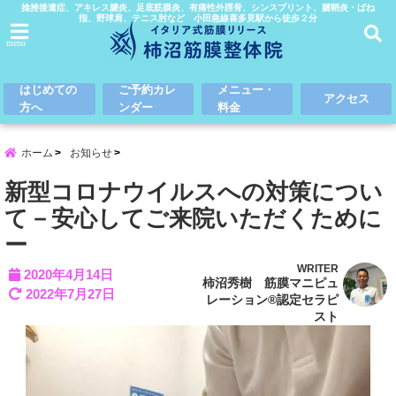
捻挫後遺症、アキレス腱炎、足底筋膜炎、有痛性外脛骨、シンスプリント、腱鞘炎・ばね
指、野球肩、テニス肘など 小田急線喜多見駅から徒歩２分
menu
はじめての
ご予約カレ
メニュー・
アクセス
方へ
ンダー
料金
ホーム
お知らせ
新型コロナウイルスへの対策につい
て－安心してご来院いただくために
ー
WRITER
2020年4月14日
柿沼秀樹 筋膜マニピュ
2022年7月27日
レーション®認定セラピ
スト