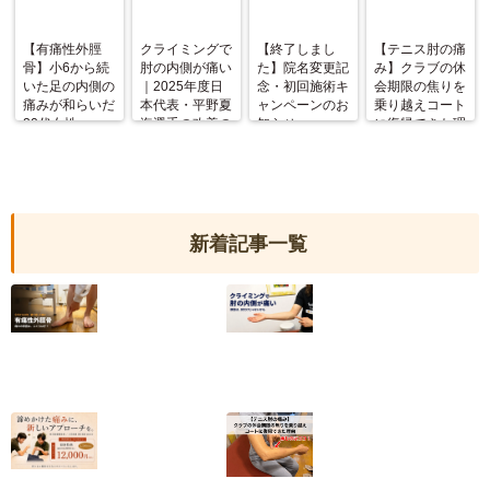
【有痛性外脛
クライミングで
【終了しまし
【テニス肘の痛
骨】小6から続
肘の内側が痛い
た】院名変更記
み】クラブの休
いた足の内側の
｜2025年度日
念・初回施術キ
会期限の焦りを
痛みが和らいだ
本代表・平野夏
ャンペーンのお
乗り越えコート
20代女性
海選手の改善の
知らせ
に復帰できた理
記録
由
新着記事一覧
【有痛性外脛骨】
クライミングで肘
小6から続いた足
の内側が痛い｜
の内側の痛みが和
2025年度日本代
らいだ20代女性
表・平野夏海選手
の改善の記録
2026.07.10