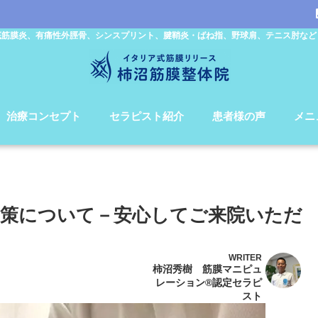
底筋膜炎、有痛性外脛骨、シンスプリント、腱鞘炎・ばね指、野球肩、テニス肘など
治療コンセプト
セラピスト紹介
患者様の声
メニ
策について－安心してご来院いただ
WRITER
柿沼秀樹 筋膜マニピュ
レーション®認定セラピ
スト