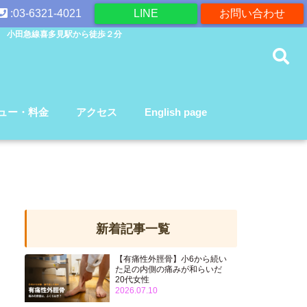
:03-6321-4021
LINE
お問い合わせ
 小田急線喜多見駅から徒歩２分
ュー・料金
アクセス
English page
新着記事一覧
【有痛性外脛骨】小6から続い
た足の内側の痛みが和らいだ
20代女性
2026.07.10