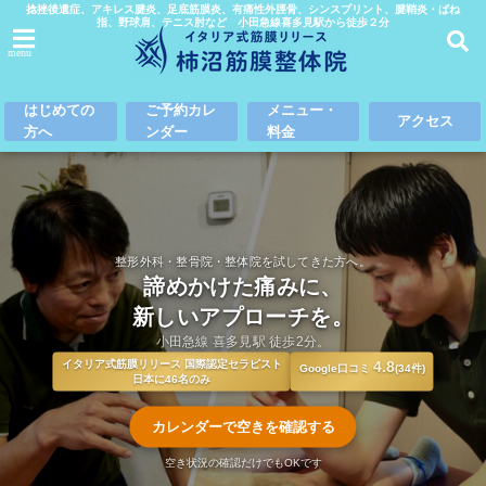
捻挫後遺症、アキレス腱炎、足底筋膜炎、有痛性外脛骨、シンスプリント、腱鞘炎・ばね
指、野球肩、テニス肘など 小田急線喜多見駅から徒歩２分
menu
はじめての
ご予約カレ
メニュー・
アクセス
方へ
ンダー
料金
整形外科・整骨院・整体院を試してきた方へ。
諦めかけた痛みに、
新しいアプローチを。
小田急線 喜多見駅 徒歩2分。
イタリア式筋膜リリース 国際認定セラピスト
4.8
Google口コミ
(34件)
日本に46名のみ
カレンダーで空きを確認する
空き状況の確認だけでもOKです