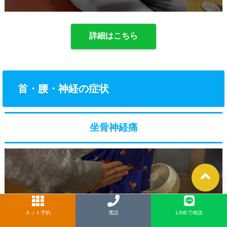
詳細はこちら
首・腰・神経の症状
坐骨神経痛
ネット予約
LINE
電話
LINEで相談