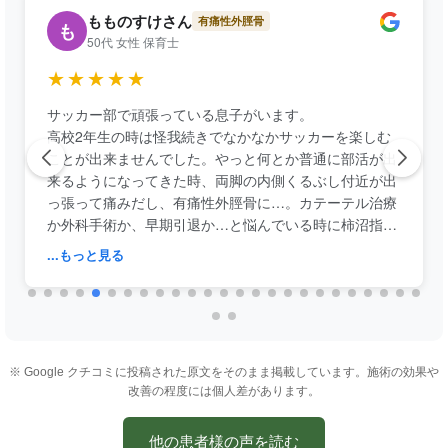
すけさん
Rさん
有痛性外脛骨
テニス
R
 保育士
50代 男性 建設
★
★★★★★
頑張っている息子がいます。
いわゆるテニス肘の
は怪我続きでなかなかサッカーを楽しむ
前は右ヒジ、今回は
せんでした。やっと何とか普通に部活が出
ソみたいに、治療中
ってきた時、両脚の内側くるぶし付近が出
した。感謝しかあり
だし、有痛性外脛骨に…。カテーテル治療
、早期引退か…と悩んでいる時に柿沼指圧
筋膜マニピュレーションにたどり着きまし
...もっと見る
性が無くなり、さらにパフォーマンスも
に戻り、怪我もし難くなるという嬉しいオ
曰く「うそみたい…。😅」と。難治性の
ですからね〜。
※ Google クチコミに投稿された原文をそのまま掲載しています。施術の効果や
ありますが、痛み=伸びしろがある、と
改善の程度には個人差があります。
ます。
かでお話ししやすいですっ。
他の患者様の声を読む
とうございます。