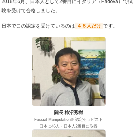
2018年6月、日本人として2番目にイタリア（Padova）で試
験を受けて合格しました。
日本でこの認定を受けているのは
４６人だけ
です。
院長 柿沼秀樹
Fascial Manipulation® 認定セラピスト
日本に46人・日本人2番目に取得