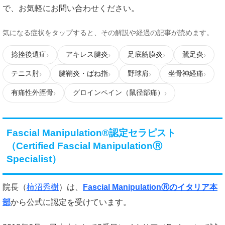
で、お気軽にお問い合わせください。
気になる症状をタップすると、その解説や経過の記事が読めます。
捻挫後遺症
アキレス腱炎
足底筋膜炎
鵞足炎
テニス肘
腱鞘炎・ばね指
野球肩
坐骨神経痛
有痛性外脛骨
グロインペイン（鼠径部痛）
Fascial Manipulation®認定セラピスト
（Certified Fascial ManipulationⓇ
Specialist）
院長（
柿沼秀樹
）は、
Fascial ManipulationⓇのイタリア本
部
から公式に認定を受けています。