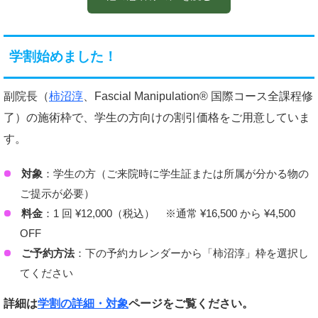
傷でお世話になり、可動域が広がっていま
施術も含め5時間以上かかりますが、ち
子とのプチ旅行と考え楽しんでいます。
学割始めました！
ーを楽しむ息子の姿が嬉しく有り難く思い
副院長（
柿沼淳
、Fascial Manipulation® 国際コース全課程修
了）の施術枠で、学生の方向けの割引価格をご用意していま
す。
対象
：学生の方（ご来院時に学生証または所属が分かる物の
ご提示が必要）
料金
：1 回 ¥12,000（税込） ※通常 ¥16,500 から ¥4,500
OFF
ご予約方法
：下の予約カレンダーから「柿沼淳」枠を選択し
てください
詳細は
学割の詳細・対象
ページをご覧ください。