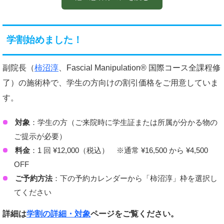
母も肩腱板損傷でお世話になり、可動域が広がっていま
す。通うのには施術も含め5時間以上かかりますが、ち
ょっとした息子とのプチ旅行と考え楽しんでいます。
学割始めました！
何よりサッカーを楽しむ息子の姿が嬉しく有り難く思い
ます。
副院長（
柿沼淳
、Fascial Manipulation® 国際コース全課程修
了）の施術枠で、学生の方向けの割引価格をご用意していま
す。
対象
：学生の方（ご来院時に学生証または所属が分かる物の
ご提示が必要）
料金
：1 回 ¥12,000（税込） ※通常 ¥16,500 から ¥4,500
OFF
ご予約方法
：下の予約カレンダーから「柿沼淳」枠を選択し
てください
詳細は
学割の詳細・対象
ページをご覧ください。