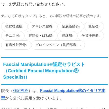
で、お気軽にお問い合わせください。
気になる症状をタップすると、その解説や経過の記事が読めます。
捻挫後遺症
アキレス腱炎
足底筋膜炎
鵞足炎
テニス肘
腱鞘炎・ばね指
野球肩
坐骨神経痛
有痛性外脛骨
グロインペイン（鼠径部痛）
Fascial Manipulation®認定セラピスト
（Certified Fascial ManipulationⓇ
Specialist）
院長（
柿沼秀樹
）は、
Fascial ManipulationⓇのイタリア本
部
から公式に認定を受けています。