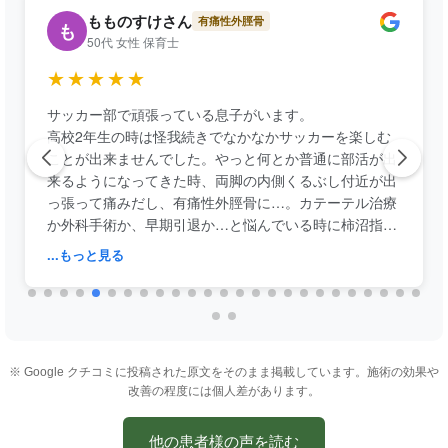
もものすけさん
有痛性外脛骨
も
50代 女性 保育士
★★★★★
サッカー部で頑張っている息子がいます。
高校2年生の時は怪我続きでなかなかサッカーを楽しむ
ことが出来ませんでした。やっと何とか普通に部活が出
来るようになってきた時、両脚の内側くるぶし付近が出
っ張って痛みだし、有痛性外脛骨に…。カテーテル治療
か外科手術か、早期引退か…と悩んでいる時に柿沼指圧
整体院さんの筋膜マニピュレーションにたどり着きまし
...もっと見る
た。
施術4回で有痛性が無くなり、さらにパフォーマンスも
調子が良い時に戻り、怪我もし難くなるという嬉しいオ
マケつき。父親曰く「うそみたい…。😅」と。難治性の
有痛性外脛骨ですからね〜。
※ Google クチコミに投稿された原文をそのまま掲載しています。施術の効果や
施術時の痛みはありますが、痛み=伸びしろがある、と
改善の程度には個人差があります。
考え通っています。
先生方も穏やかでお話ししやすいですっ。
他の患者様の声を読む
いつもありがとうございます。