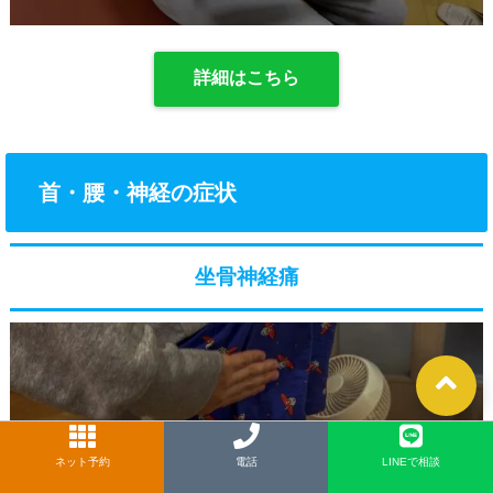
詳細はこちら
首・腰・神経の症状
坐骨神経痛
ネット予約
LINE
電話
LINEで相談