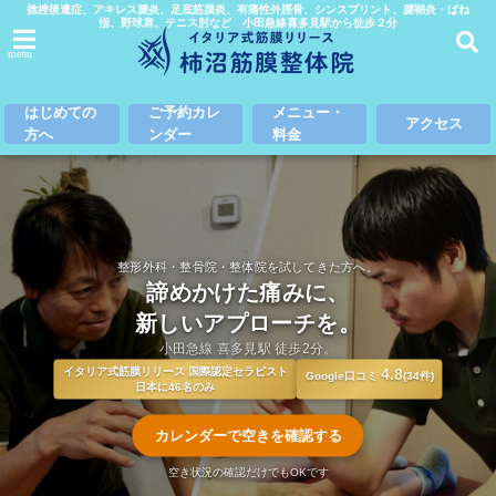
捻挫後遺症、アキレス腱炎、足底筋膜炎、有痛性外脛骨、シンスプリント、腱鞘炎・ばね
指、野球肩、テニス肘など 小田急線喜多見駅から徒歩２分
menu
はじめての
ご予約カレ
メニュー・
アクセス
方へ
ンダー
料金
整形外科・整骨院・整体院を試してきた方へ。
諦めかけた痛みに、
新しいアプローチを。
小田急線 喜多見駅 徒歩2分。
イタリア式筋膜リリース 国際認定セラピスト
4.8
Google口コミ
(34件)
日本に46名のみ
カレンダーで空きを確認する
空き状況の確認だけでもOKです