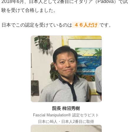
2018年6月、日本人として2番目にイタリア（Padova）で試
験を受けて合格しました。
日本でこの認定を受けているのは
４６人だけ
です。
院長 柿沼秀樹
Fascial Manipulation® 認定セラピスト
日本に46人・日本人2番目に取得