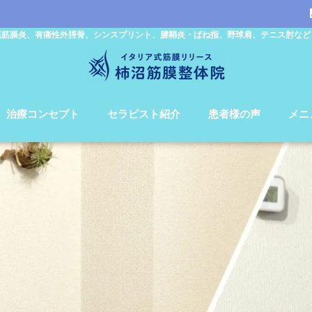
底筋膜炎、有痛性外脛骨、シンスプリント、腱鞘炎・ばね指、野球肩、テニス肘など
治療コンセプト
セラピスト紹介
患者様の声
メニ