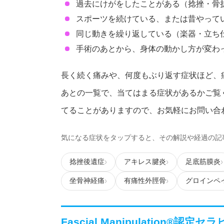
過去にけがをしたことがある（捻挫・骨
スポーツを続けている、または昔やって
同じ動きを繰り返している（楽器・立ち
手術のあとから、身体の動かし方が変わ
長く続く痛みや、何度もぶり返す症状ほど、
あとの一覧で、当てはまる症状があるかご覧
てることがありますので、お気軽にお問い合
気になる症状をタップすると、その解説や経過の記
捻挫後遺症
アキレス腱炎
足底筋膜炎
坐骨神経痛
有痛性外脛骨
グロインペ
Fascial Manipulation®認定セラピス