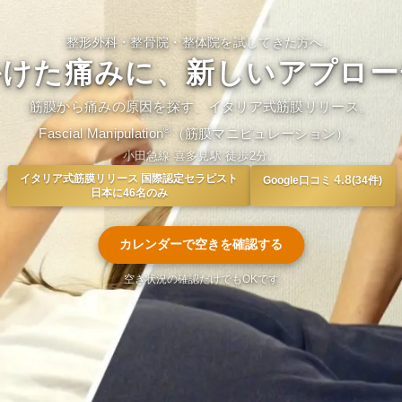
整形外科・整骨院・整体院を試してきた方へ。
かけた痛みに、新しいアプロー
筋膜から痛みの原因を探す、イタリア式筋膜リリース。
®
Fascial Manipulation
（筋膜マニピュレーション）。
小田急線 喜多見駅 徒歩2分。
イタリア式筋膜リリース 国際認定セラピスト
4.8
Google口コミ
(34件)
日本に46名のみ
カレンダーで空きを確認する
空き状況の確認だけでもOKです