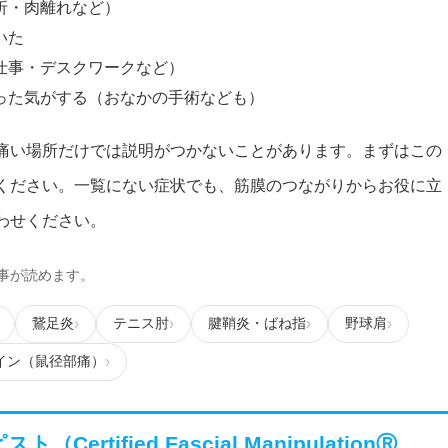
折・肉離れなど）
いた
仕事・デスクワークなど）
った気がする（おなかの手術なども）
痛い場所だけでは説明がつかないことがあります。まずはこの
ください。一覧にない症状でも、筋膜のつながりからお役に立
わせください。
事が読めます。
鵞足炎
テニス肘
腱鞘炎・ばね指
野球肩
イン（鼠径部痛）
ト（Certified Fascial ManipulationⓇ