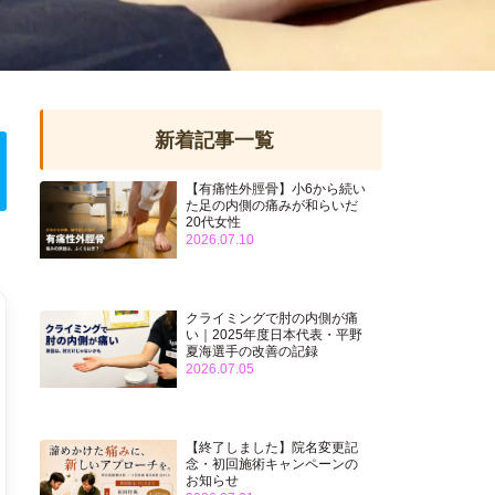
新着記事一覧
【有痛性外脛骨】小6から続い
た足の内側の痛みが和らいだ
20代女性
2026.07.10
クライミングで肘の内側が痛
い｜2025年度日本代表・平野
夏海選手の改善の記録
2026.07.05
【終了しました】院名変更記
念・初回施術キャンペーンの
お知らせ