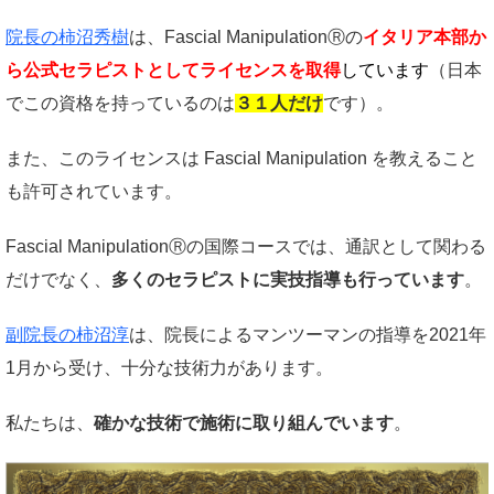
院長の柿沼秀樹
は、Fascial ManipulationⓇの
イタリア本部か
ら公式セラピストとしてライセンスを取得
しています
（日本
でこの資格を持っているのは
３１人
だけ
です）。
また、このライセンスは Fascial Manipulation を教えること
も許可されています。
Fascial ManipulationⓇの国際コースでは、通訳として関わる
だけでなく、
多くのセラピストに実技指導も行っています
。
副院長の柿沼淳
は、院長によるマンツーマンの指導を2021年
1月から受け、十分な技術力があります。
私たちは、
確かな技術で施術に取り組んでいます
。