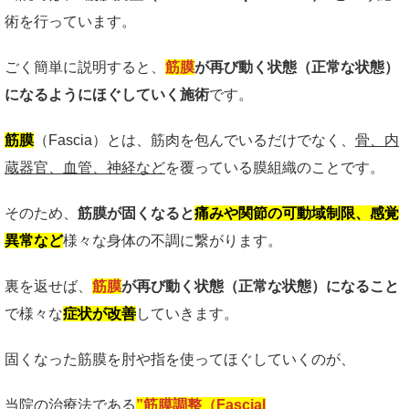
術を行っています。
ごく簡単に説明すると、
筋膜
が再び動く状態（正常な状態）
になるようにほぐしていく施術
です。
筋膜
（Fascia）とは、筋肉を包んでいるだけでなく、
骨、内
蔵器官、血管、神経など
を覆っている膜組織のことです。
そのため、
筋膜が固くなると
痛みや関節の可動域制限、感覚
異常など
様々な身体の不調に繋がります。
裏を返せば、
筋膜
が再び動く状態（正常な状態）になること
で様々な
症状が改善
していきます。
固くなった筋膜を肘や指を使ってほぐしていくのが、
当院の治療法である
”筋膜調整（Fascial