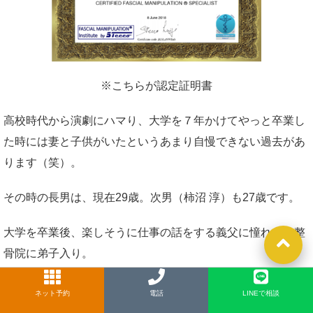
※こちらが認定証明書
高校時代から演劇にハマり、大学を７年かけてやっと卒業し
た時には妻と子供がいたというあまり自慢できない過去があ
ります（笑）。
その時の長男は、現在29歳。次男（柿沼 淳）も27歳です。
大学を卒業後、楽しそうに仕事の話をする義父に憧れて、整
骨院に弟子入り。
女優、音楽家、政治家など、各界の著名人が通う超繁盛院で
ネット予約
LINE
電話
LINEで相談
した。