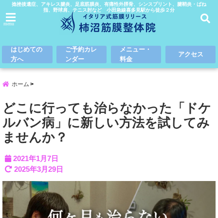
捻挫後遺症、アキレス腱炎、足底筋膜炎、有痛性外脛骨、シンスプリント、腱鞘炎・ばね
指、野球肩、テニス肘など 小田急線喜多見駅から徒歩２分
menu
はじめての
ご予約カレ
メニュー・
アクセス
方へ
ンダー
料金
ホーム
どこに行っても治らなかった「ドケ
ルバン病」に新しい方法を試してみ
ませんか？
2021年1月7日
2025年3月29日