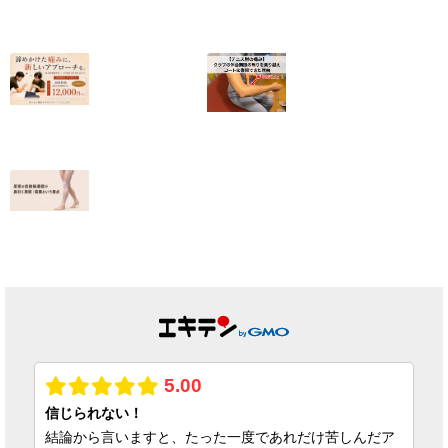
【有痛性外脛骨】
クライミングで肘
小6から続いた足
の内側が痛い｜
の内側の痛みが和
2025年度日本代
らいだ20代女性
表・平野夏海選手
の改善の記録
2026.07.10
2026.07.05
【終了しました】
【テニス肘の痛
院名変更記念・初
み】クラブの休会
回施術キャンペー
期限の焦りを乗り
ンのお知らせ
越えコートに復帰
できた理由
2026.07.01
2026.06.25
足首の捻挫後遺
症、原因は靭帯だ
けではない｜筋膜
という視点
2026.06.23