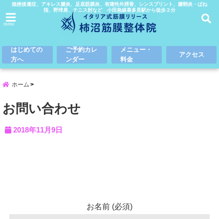
捻挫後遺症、アキレス腱炎、足底筋膜炎、有痛性外脛骨、シンスプリント、腱鞘炎・ばね
指、野球肩、テニス肘など 小田急線喜多見駅から徒歩２分
menu
はじめての
ご予約カレ
メニュー・
アクセス
方へ
ンダー
料金
ホーム
お問い合わせ
2018年11月9日
お名前 (必須)