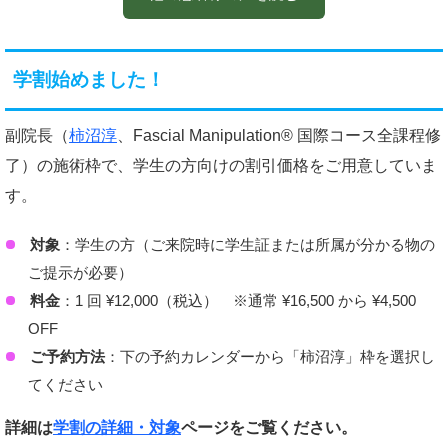
母も肩腱板損傷でお世話になり、可動域が広がっていま
す。通うのには施術も含め5時間以上かかりますが、ち
ょっとした息子とのプチ旅行と考え楽しんでいます。
学割始めました！
何よりサッカーを楽しむ息子の姿が嬉しく有り難く思い
ます。
副院長（
柿沼淳
、Fascial Manipulation® 国際コース全課程修
了）の施術枠で、学生の方向けの割引価格をご用意していま
す。
対象
：学生の方（ご来院時に学生証または所属が分かる物の
ご提示が必要）
料金
：1 回 ¥12,000（税込） ※通常 ¥16,500 から ¥4,500
OFF
ご予約方法
：下の予約カレンダーから「柿沼淳」枠を選択し
てください
詳細は
学割の詳細・対象
ページをご覧ください。