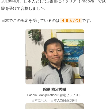
2018年6月、日本人として2番目にイタリア（Padova）で試
験を受けて合格しました。
日本でこの認定を受けているのは
４６人だけ
です。
院長 柿沼秀樹
Fascial Manipulation® 認定セラピスト
日本に46人・日本人2番目に取得