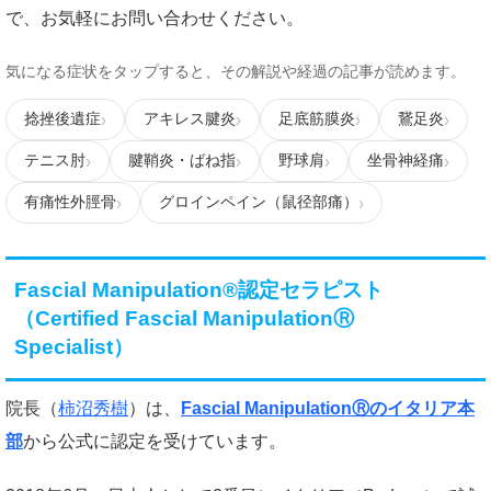
で、お気軽にお問い合わせください。
気になる症状をタップすると、その解説や経過の記事が読めます。
捻挫後遺症
アキレス腱炎
足底筋膜炎
鵞足炎
テニス肘
腱鞘炎・ばね指
野球肩
坐骨神経痛
有痛性外脛骨
グロインペイン（鼠径部痛）
Fascial Manipulation®認定セラピスト
（Certified Fascial ManipulationⓇ
Specialist）
院長（
柿沼秀樹
）は、
Fascial ManipulationⓇのイタリア本
部
から公式に認定を受けています。