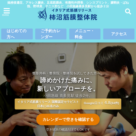
捻挫後遺症、アキレス腱炎、足底筋膜炎、有痛性外脛骨、シンスプリント、腱鞘炎・ばね
指、野球肩、テニス肘など 小田急線喜多見駅から徒歩２分
menu
はじめての
ご予約カレ
メニュー・
アクセス
方へ
ンダー
料金
整形外科・整骨院・整体院を試してきた方へ。
諦めかけた痛みに、
新しいアプローチを。
小田急線 喜多見駅 徒歩2分。
イタリア式筋膜リリース 国際認定セラピスト
4.8
Google口コミ
(34件)
日本に46名のみ
カレンダーで空きを確認する
空き状況の確認だけでもOKです