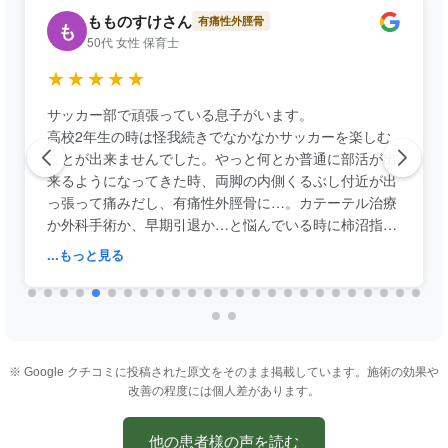
もものすけさん
有痛性外脛骨
も
50代 女性 保育士
★★★★★
サッカー部で頑張っている息子がいます。
高校2年生の時は怪我続きでなかなかサッカーを楽しむ
ことが出来ませんでした。やっと何とか普通に部活が出
来るようになってきた時、両脚の内側くるぶし付近が出
っ張って痛みだし、有痛性外脛骨に…。カテーテル治療
か外科手術か、早期引退か…と悩んでいる時に柿沼指圧
整体院さんの筋膜マニピュレーションにたどり着きまし
...もっと見る
た。
施術4回で有痛性が無くなり、さらにパフォーマンスも
調子が良い時に戻り、怪我もし難くなるという嬉しいオ
マケつき。父親曰く「うそみたい…。😅」と。難治性の
有痛性外脛骨ですからね〜。
※ Google クチコミに投稿された原文をそのまま掲載しています。施術の効果や
施術時の痛みはありますが、痛み=伸びしろがある、と
改善の程度には個人差があります。
考え通っています。
先生方も穏やかでお話ししやすいですっ。
他の患者様の声を読む
いつもありがとうございます。