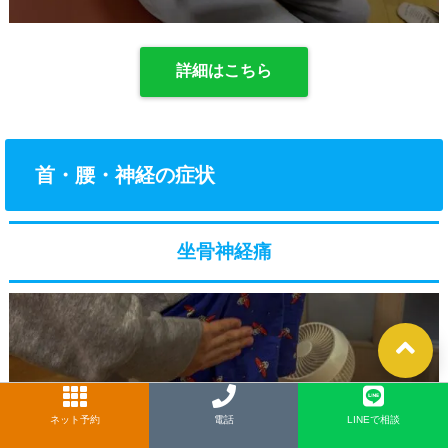
詳細はこちら
首・腰・神経の症状
坐骨神経痛
ネット予約
LINE
電話
LINEで相談