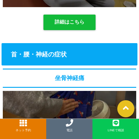
詳細はこちら
首・腰・神経の症状
坐骨神経痛
ネット予約
LINE
電話
LINEで相談