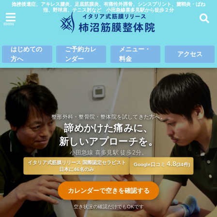
捻挫後遺症、アキレス腱炎、足底筋膜炎、有痛性外脛骨、シンスプリント、腱鞘炎・ばね
指、野球肩、テニス肘など 小田急線喜多見駅から徒歩２分
menu
はじめての
ご予約カレ
メニュー・
アクセス
方へ
ンダー
料金
整形外科・整骨院・整体院を試してきた方へ。
諦めかけた痛みに、
新しいアプローチを。
小田急線 喜多見駅 徒歩2分。
イタリア式筋膜リリース 国際認定セラピスト
4.8
Google口コミ
(34件)
日本に46名のみ
カレンダーで空きを確認する
空き状況の確認だけでもOKです