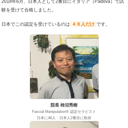
2018年6月、日本人として2番目にイタリア（Padova）で試
験を受けて合格しました。
日本でこの認定を受けているのは
４６人だけ
です。
院長 柿沼秀樹
Fascial Manipulation® 認定セラピスト
日本に46人・日本人2番目に取得