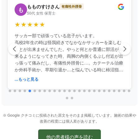
もものすけさん
有痛性外脛骨
も
50代 女性 保育士
★★★★★
サッカー部で頑張っている息子がいます。
高校2年生の時は怪我続きでなかなかサッカーを楽しむ
ことが出来ませんでした。やっと何とか普通に部活が出
来るようになってきた時、両脚の内側くるぶし付近が出
っ張って痛みだし、有痛性外脛骨に…。カテーテル治療
か外科手術か、早期引退か…と悩んでいる時に柿沼指圧
整体院さんの筋膜マニピュレーションにたどり着きまし
...もっと見る
た。
施術4回で有痛性が無くなり、さらにパフォーマンスも
調子が良い時に戻り、怪我もし難くなるという嬉しいオ
マケつき。父親曰く「うそみたい…。😅」と。難治性の
有痛性外脛骨ですからね〜。
※ Google クチコミに投稿された原文をそのまま掲載しています。施術の効果や
施術時の痛みはありますが、痛み=伸びしろがある、と
改善の程度には個人差があります。
考え通っています。
先生方も穏やかでお話ししやすいですっ。
他の患者様の声を読む
いつもありがとうございます。