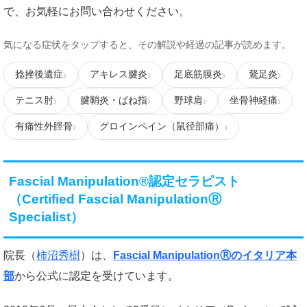
で、お気軽にお問い合わせください。
気になる症状をタップすると、その解説や経過の記事が読めます。
捻挫後遺症
アキレス腱炎
足底筋膜炎
鵞足炎
テニス肘
腱鞘炎・ばね指
野球肩
坐骨神経痛
有痛性外脛骨
グロインペイン（鼠径部痛）
Fascial Manipulation®認定セラピスト
（Certified Fascial ManipulationⓇ
Specialist）
院長（
柿沼秀樹
）は、
Fascial ManipulationⓇのイタリア本
部
から公式に認定を受けています。