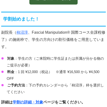
母も肩腱板損傷でお世話になり、可動域が広がっていま
す。通うのには施術も含め5時間以上かかりますが、ち
ょっとした息子とのプチ旅行と考え楽しんでいます。
学割始めました！
何よりサッカーを楽しむ息子の姿が嬉しく有り難く思い
ます。
副院長（
柿沼淳
、Fascial Manipulation® 国際コース全課程修
了）の施術枠で、学生の方向けの割引価格をご用意していま
す。
対象
：学生の方（ご来院時に学生証または所属が分かる物の
ご提示が必要）
料金
：1 回 ¥12,000（税込） ※通常 ¥16,500 から ¥4,500
OFF
ご予約方法
：下の予約カレンダーから「柿沼淳」枠を選択し
てください
詳細は
学割の詳細・対象
ページをご覧ください。