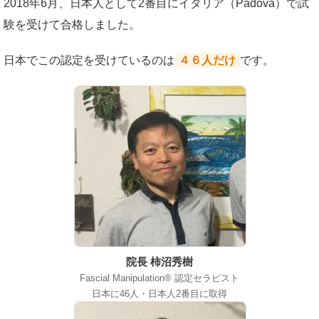
2018年6月、日本人として2番目にイタリア（Padova）で試
験を受けて合格しました。
日本でこの認定を受けているのは
４６人だけ
です。
院長 柿沼秀樹
Fascial Manipulation® 認定セラピスト
日本に46人・日本人2番目に取得