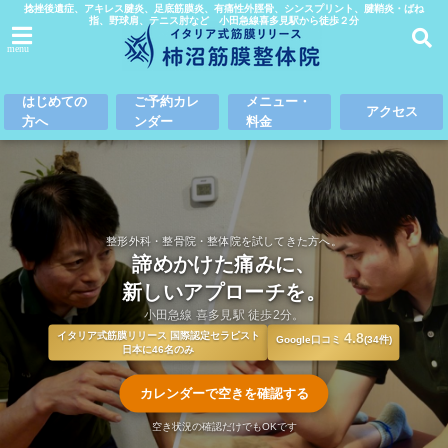
捻挫後遺症、アキレス腱炎、足底筋膜炎、有痛性外脛骨、シンスプリント、腱鞘炎・ばね
指、野球肩、テニス肘など 小田急線喜多見駅から徒歩２分
menu
はじめての
ご予約カレ
メニュー・
アクセス
方へ
ンダー
料金
整形外科・整骨院・整体院を試してきた方へ。
諦めかけた痛みに、
新しいアプローチを。
小田急線 喜多見駅 徒歩2分。
イタリア式筋膜リリース 国際認定セラピスト
4.8
Google口コミ
(34件)
日本に46名のみ
カレンダーで空きを確認する
空き状況の確認だけでもOKです