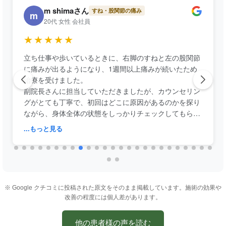
m shimaさん
すね・股関節の痛み
m
20代 女性 会社員
★★★★★
立ち仕事や歩いているときに、右脚のすねと左の股関節
に痛みが出るようになり、1週間以上痛みが続いたため
治療を受けました。
副院長さんに担当していただきましたが、カウンセリン
グがとても丁寧で、初回はどこに原因があるのかを探り
ながら、身体全体の状態をしっかりチェックしてもらえ
ました。
...もっと見る
施術後は驚くほど痛みが軽減され、その効果に本当に驚
きました！！
数ヶ月経った今では、どれだけ1日立っていても、歩い
てもまったく痛みを感じないほどに回復しました。
的に確な施術ありがとうございました。本気で身体の痛
※ Google クチコミに投稿された原文をそのまま掲載しています。施術の効果や
みや不調を改善したい方に、心からおすすめできる治療
改善の程度には個人差があります。
です！
他の患者様の声を読む