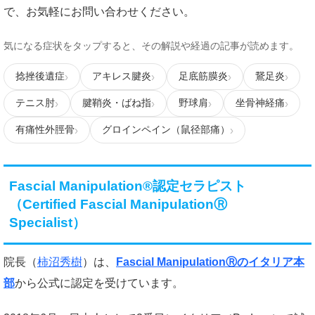
で、お気軽にお問い合わせください。
気になる症状をタップすると、その解説や経過の記事が読めます。
捻挫後遺症
アキレス腱炎
足底筋膜炎
鵞足炎
テニス肘
腱鞘炎・ばね指
野球肩
坐骨神経痛
有痛性外脛骨
グロインペイン（鼠径部痛）
Fascial Manipulation®認定セラピスト
（Certified Fascial ManipulationⓇ
Specialist）
院長（
柿沼秀樹
）は、
Fascial ManipulationⓇのイタリア本
部
から公式に認定を受けています。