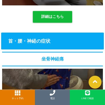
詳細はこちら
首・腰・神経の症状
坐骨神経痛
ネット予約
LINE
電話
LINEで相談