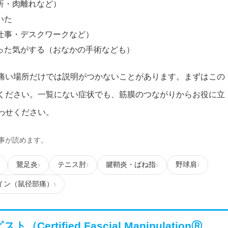
折・肉離れなど）
いた
仕事・デスクワークなど）
った気がする（おなかの手術なども）
痛い場所だけでは説明がつかないことがあります。まずはこの
ください。一覧にない症状でも、筋膜のつながりからお役に立
わせください。
事が読めます。
鵞足炎
テニス肘
腱鞘炎・ばね指
野球肩
イン（鼠径部痛）
ト（Certified Fascial ManipulationⓇ