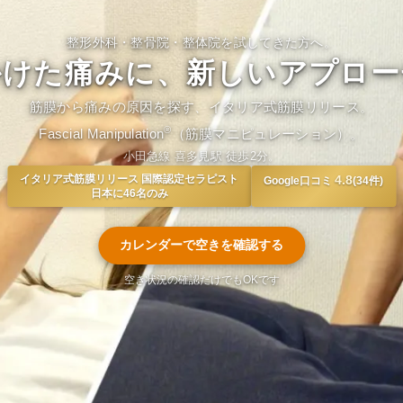
整形外科・整骨院・整体院を試してきた方へ。
かけた痛みに、新しいアプロー
筋膜から痛みの原因を探す、イタリア式筋膜リリース。
®
Fascial Manipulation
（筋膜マニピュレーション）。
小田急線 喜多見駅 徒歩2分。
イタリア式筋膜リリース 国際認定セラピスト
4.8
Google口コミ
(34件)
日本に46名のみ
カレンダーで空きを確認する
空き状況の確認だけでもOKです