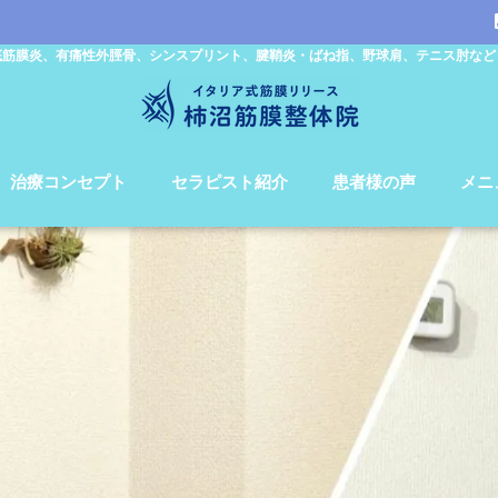
底筋膜炎、有痛性外脛骨、シンスプリント、腱鞘炎・ばね指、野球肩、テニス肘など
治療コンセプト
セラピスト紹介
患者様の声
メニ