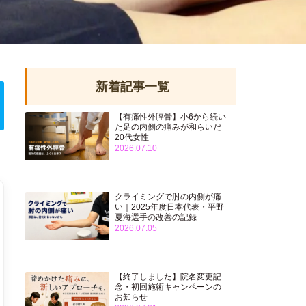
新着記事一覧
【有痛性外脛骨】小6から続い
た足の内側の痛みが和らいだ
20代女性
2026.07.10
クライミングで肘の内側が痛
い｜2025年度日本代表・平野
夏海選手の改善の記録
2026.07.05
【終了しました】院名変更記
念・初回施術キャンペーンの
お知らせ