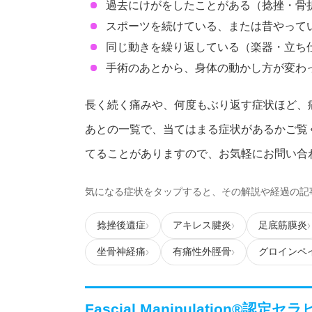
過去にけがをしたことがある（捻挫・骨
スポーツを続けている、または昔やって
同じ動きを繰り返している（楽器・立ち
手術のあとから、身体の動かし方が変わ
長く続く痛みや、何度もぶり返す症状ほど、
あとの一覧で、当てはまる症状があるかご覧
てることがありますので、お気軽にお問い合
気になる症状をタップすると、その解説や経過の記
捻挫後遺症
アキレス腱炎
足底筋膜炎
坐骨神経痛
有痛性外脛骨
グロインペ
Fascial Manipulation®認定セラピス