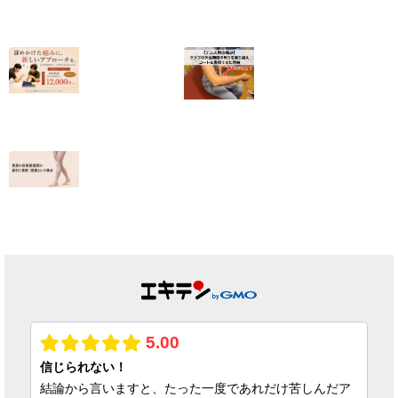
【有痛性外脛骨】
クライミングで肘
小6から続いた足
の内側が痛い｜
の内側の痛みが和
2025年度日本代
らいだ20代女性
表・平野夏海選手
の改善の記録
2026.07.10
2026.07.05
【終了しました】
【テニス肘の痛
院名変更記念・初
み】クラブの休会
回施術キャンペー
期限の焦りを乗り
ンのお知らせ
越えコートに復帰
できた理由
2026.07.01
2026.06.25
足首の捻挫後遺
症、原因は靭帯だ
けではない｜筋膜
という視点
2026.06.23