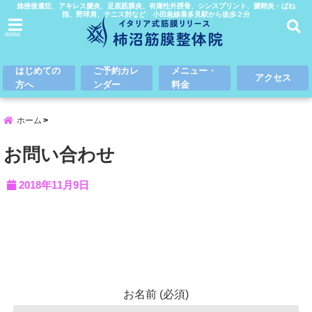
捻挫後遺症、アキレス腱炎、足底筋膜炎、有痛性外脛骨、シンスプリント、腱鞘炎・ばね
指、野球肩、テニス肘など 小田急線喜多見駅から徒歩２分
menu
はじめての
ご予約カレ
メニュー・
アクセス
方へ
ンダー
料金
ホーム
お問い合わせ
2018年11月9日
お名前 (必須)