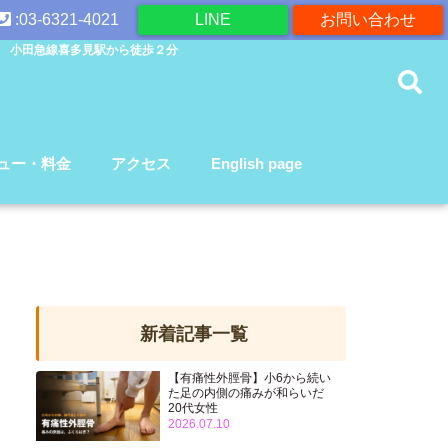
:03-6321-4021
LINE
お問い合わせ
 小田急線喜多見駅から徒歩２分
ュー・料金
アクセス
English page
新着記事一覧
【有痛性外脛骨】小6から続い
た足の内側の痛みが和らいだ
20代女性
2026.07.10