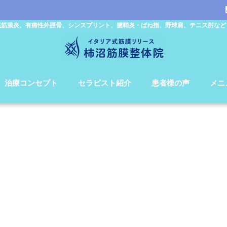
底筋膜炎、有痛性外脛骨、シンスプリント、腱鞘炎・ばね指、野球肩、テニス肘など
治療コンセプト
セラピスト紹介
患者様の声
メニ