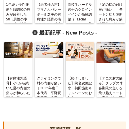
1年続く慢性腰
【患者様の声】
高校生ハードル
「足の指の付け
痛と股関節の痛
ママさんバレー
選手のグロイン
根が痛い！」モ
みが改善した
ボール選手の有
ペインが筋膜調
ートン病と診断
50代男性の事
痛性外脛骨の痛
整（Fascial
された痛みが筋
例｜「腰以外」
みが消えて「魔
ManipulationⓇ
膜調整で改善！
に原因が…⁉
法にかかった様
）で改善！
最新記事 -
New Posts
-
でした！」
【有痛性外脛
クライミングで
【終了しまし
【テニス肘の痛
骨】小6から続
肘の内側が痛い
た】院名変更記
み】クラブの休
いた足の内側の
｜2025年度日
念・初回施術キ
会期限の焦りを
痛みが和らいだ
本代表・平野夏
ャンペーンのお
乗り越えコート
20代女性
海選手の改善の
知らせ
に復帰できた理
記録
由