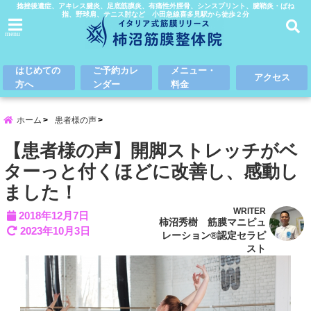
捻挫後遺症、アキレス腱炎、足底筋膜炎、有痛性外脛骨、シンスプリント、腱鞘炎・ばね
指、野球肩、テニス肘など 小田急線喜多見駅から徒歩２分
menu
はじめての
ご予約カレ
メニュー・
アクセス
方へ
ンダー
料金
ホーム
患者様の声
【患者様の声】開脚ストレッチがベ
ターっと付くほどに改善し、感動し
ました！
WRITER
2018年12月7日
柿沼秀樹 筋膜マニピュ
2023年10月3日
レーション®認定セラピ
スト