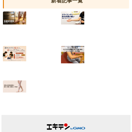
新着記事一覧
【有痛性外脛骨】
クライミングで肘
小6から続いた足
の内側が痛い｜
の内側の痛みが和
2025年度日本代
らいだ20代女性
表・平野夏海選手
の改善の記録
2026.07.10
2026.07.05
【終了しました】
【テニス肘の痛
院名変更記念・初
み】クラブの休会
回施術キャンペー
期限の焦りを乗り
ンのお知らせ
越えコートに復帰
できた理由
2026.07.01
2026.06.25
足首の捻挫後遺
症、原因は靭帯だ
けではない｜筋膜
という視点